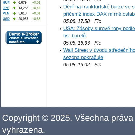
HUF
6,679
+0,01
Dění na frankfurtské burze ve s
JPY
13,288
+0,44
přičemž index DAX mírně oslabi
PLN
5,618
+0,01
USD
20,937
+0,38
Fio
05.08. 17:58
USA: Zásoby surové ropy podle 
tis. barelů
Fio
05.08. 16:33
Wall Street v úvodu středečníh
sezóna pokračuje
Fio
05.08. 16:02
Copyright © 2025. Všechna práva
vyhrazena.