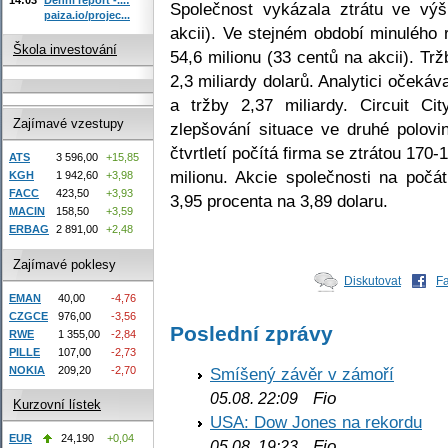
Společnost vykázala ztrátu ve výš
paiza.io/projec...
akcii). Ve stejném období minulého 
Škola investování
54,6 milionu (33 centů na akcii). Tr
2,3 miliardy dolarů. Analytici očekáva
a tržby 2,37 miliardy. Circuit C
Zajímavé vzestupy
zlepšování situace ve druhé polovi
čtvrtletí počítá firma se ztrátou 170-
ATS
3 596,00
+15,85
milionu. Akcie společnosti na počá
KGH
1 942,60
+3,98
FACC
423,50
+3,93
3,95 procenta na 3,89 dolaru.
MACIN
158,50
+3,59
ERBAG
2 891,00
+2,48
Zajímavé poklesy
Diskutovat
F
EMAN
40,00
-4,76
CZGCE
976,00
-3,56
Poslední zprávy
RWE
1 355,00
-2,84
PILLE
107,00
-2,73
NOKIA
209,20
-2,70
Smíšený závěr v zámoří
Fio
05.08. 22:09
Kurzovní lístek
USA: Dow Jones na rekordu
EUR
24,190
+0,04
Fio
05.08. 19:23