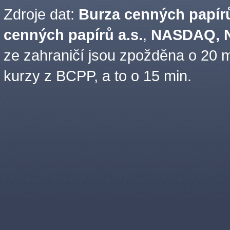
Zdroje dat:
Burza cenných papírů
cenných papírů a.s.
,
NASDAQ, N
ze zahraničí jsou zpožděna o 20 m
kurzy z BCPP, a to o 15 min.