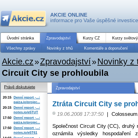
AKCIE ONLINE
informace pro Vaše úspěšné investice
Úvodní stránka
Zpravodajství
Kurzy CZ
Kurzy světový
Všechny zprávy
Novinky z trhů
Komentáře a doporučení
Akcie.cz
»
Zpravodajství
»
Novinky z 
Circuit City se prohloubila
Právě diskutujete
Zpravodajství
20:15
Denní report -...:
Ztráta Circuit City se pro
paiza.io/projec...
20:15
Denní report -...:
notes.io/e5TUT
19.06.2008 17:37:50
|
Colosseum,
17:50
Denní report -...:
paiza.io/projec...
Společnost Circuit City (CC), druhý 
17:50
Denní report -...:
oznámila výsledky hospodaření za
notes.io/e5T61
14:03
Denní report -...: