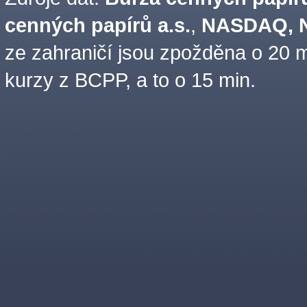
cenných papírů a.s.
,
NASDAQ, N
ze zahraničí jsou zpožděna o 20 m
kurzy z BCPP, a to o 15 min.