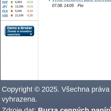
HUF
6,654
+0,01
Fio
07.08. 14:05
JPY
13,286
+0,01
PLN
5,646
-0,24
USD
21,039
-0,30
Copyright © 2025. Všechna práva
vyhrazena.
Zdroje dat:
Burza cenných papírů