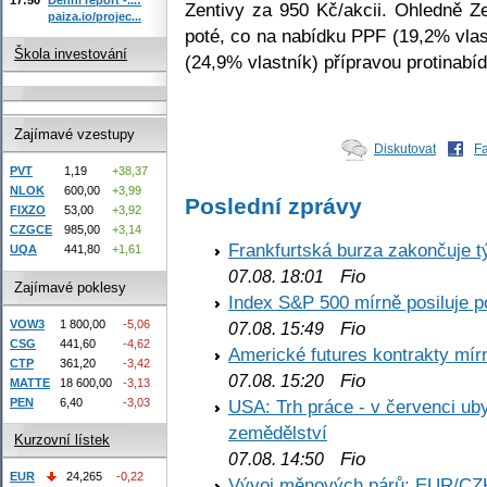
Zentivy za 950 Kč/akcii. Ohledně Z
paiza.io/projec...
poté, co na nabídku PPF (19,2% vlas
Škola investování
(24,9% vlastník) přípravou protinabí
Zajímavé vzestupy
Diskutovat
F
PVT
1,19
+38,37
NLOK
600,00
+3,99
Poslední zprávy
FIXZO
53,00
+3,92
CZGCE
985,00
+3,14
Frankfurtská burza zakončuje 
UQA
441,80
+1,61
Fio
07.08. 18:01
Zajímavé poklesy
Index S&P 500 mírně posiluje p
VOW3
1 800,00
-5,06
Fio
07.08. 15:49
CSG
441,60
-4,62
Americké futures kontrakty mírn
CTP
361,20
-3,42
Fio
07.08. 15:20
MATTE
18 600,00
-3,13
PEN
6,40
-3,03
USA: Trh práce - v červenci ub
zemědělství
Kurzovní lístek
Fio
07.08. 14:50
EUR
24,265
-0,22
Vývoj měnových párů: EUR/CZ