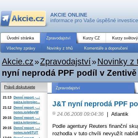
AKCIE ONLINE
informace pro Vaše úspěšné investice
Úvodní stránka
Zpravodajství
Kurzy CZ
Kurzy světový
Všechny zprávy
Novinky z trhů
Komentáře a doporučení
Akcie.cz
»
Zpravodajství
»
Novinky z 
nyní neprodá PPF podíl v Zentivě
Právě diskutujete
Zpravodajství
21:13
Denní report -...:
J&T nyní neprodá PPF pod
paiza.io/projec...
21:12
Denní report -...:
notes.io/e6qyW
24.06.2008 09:04:36
|
Atlantik
20:15
Denní report -...:
paiza.io/projec...
Podle agentury Reuters finanční sku
20:15
Denní report -...:
rozhodla v tuto chvíli nevyužít nabí
notes.io/e5TUT
17:50
Denní report -...: