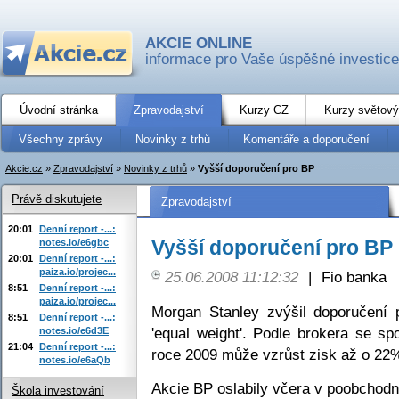
AKCIE ONLINE
informace pro Vaše úspěšné investice
Úvodní stránka
Zpravodajství
Kurzy CZ
Kurzy světový
Všechny zprávy
Novinky z trhů
Komentáře a doporučení
Akcie.cz
»
Zpravodajství
»
Novinky z trhů
»
Vyšší doporučení pro BP
Právě diskutujete
Zpravodajství
20:01
Denní report -...:
Vyšší doporučení pro BP
notes.io/e6gbc
20:01
Denní report -...:
paiza.io/projec...
25.06.2008 11:12:32
|
Fio banka
8:51
Denní report -...:
paiza.io/projec...
Morgan Stanley zvýšil doporučení 
8:51
Denní report -...:
'equal weight'. Podle brokera se s
notes.io/e6d3E
21:04
Denní report -...:
roce 2009 může vzrůst zisk až o 22
notes.io/e6aQb
Akcie BP oslabily včera v poobchodn
Škola investování