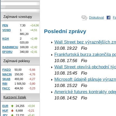
Zajímavé vzestupy
Diskutovat
F
PEN
7,30
+14,06
Poslední zprávy
VOW3
1
+4,51
881,20
KGH
2
+2,49
Wall Street bez výraznějších z
020,00
Fio
BABMMCIU
169,00
+2,42
10.08. 19:22
EFORU
340,00
+2,41
Frankfurtská burza zakončila p
Fio
10.08. 17:56
Zajímavé poklesy
Wall Street otevírá obchodní t
FIXZO
50,00
-5,66
Fio
10.08. 15:45
MACIN
150,00
-4,76
Microsoft údajně plánuje výrazn
SKAB
493,00
-4,27
RBI
1 505,50
-3,80
Fio
10.08. 15:22
FACC
404,50
-3,23
Americké futures kontrakty odep
Fio
Kurzovní lístek
10.08. 14:52
EUR
24,255
+0,04
HUF
6,668
-0,21
JPY
13,231
+0,41