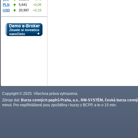
PLN
5,641
+0,08
USD
20,997
+0,19
Copyright © 2025. Všechna práva vyhrazena.
Zdroje dat:
Burza cenných papírů Praha, a.s.
,
RM-SYSTÉM, česká burza cennýc
minut. Pro nepřihlášené jsou zpožděny i kurzy z BCPP, a to o 15 min.