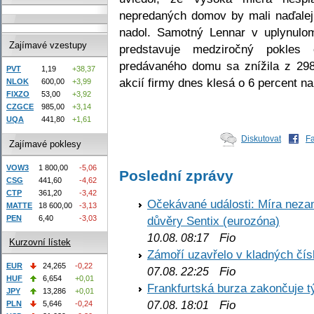
nepredaných domov by mali naďalej 
nadol. Samotný Lennar v uplynulo
Zajímavé vzestupy
predstavuje medziročný pokles
predávaného domu sa znížila z 2
PVT
1,19
+38,37
akcií firmy dnes klesá o 6 percent n
NLOK
600,00
+3,99
FIXZO
53,00
+3,92
CZGCE
985,00
+3,14
UQA
441,80
+1,61
Diskutovat
F
Zajímavé poklesy
VOW3
1 800,00
-5,06
Poslední zprávy
CSG
441,60
-4,62
CTP
361,20
-3,42
Očekávané události: Míra nezam
MATTE
18 600,00
-3,13
PEN
6,40
-3,03
důvěry Sentix (eurozóna)
Fio
10.08. 08:17
Kurzovní lístek
Zámoří uzavřelo v kladných č
EUR
24,265
-0,22
Fio
07.08. 22:25
HUF
6,654
+0,01
Frankfurtská burza zakončuje 
JPY
13,286
+0,01
Fio
PLN
5,646
-0,24
07.08. 18:01