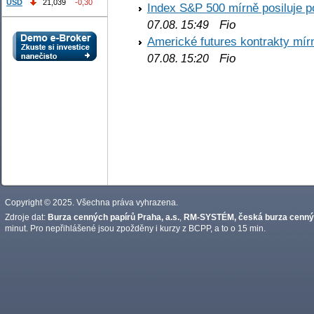
USD
21,039
-0,30
Index S&P 500 mírně posiluje p
Fio
07.08. 15:49
Americké futures kontrakty mírn
Fio
07.08. 15:20
Copyright © 2025. Všechna práva vyhrazena.
Zdroje dat:
Burza cenných papírů Praha, a.s.
,
RM-SYSTÉM, česká burza cennýc
minut. Pro nepřihlášené jsou zpožděny i kurzy z BCPP, a to o 15 min.