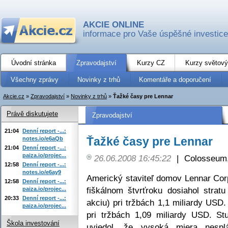
AKCIE ONLINE
informace pro Vaše úspěšné investice
Úvodní stránka
Zpravodajství
Kurzy CZ
Kurzy světový
Všechny zprávy
Novinky z trhů
Komentáře a doporučení
Akcie.cz
»
Zpravodajství
»
Novinky z trhů
»
Ťažké časy pre Lennar
Právě diskutujete
Zpravodajství
21:04
Denní report -...:
Ťažké časy pre Lennar
notes.io/e6aQb
21:04
Denní report -...:
paiza.io/projec...
26.06.2008 16:45:22
|
Colosseum,
12:58
Denní report -...:
notes.io/e6ay9
Americký staviteľ domov Lennar Cor
12:58
Denní report -...:
fiškálnom štvrťroku dosiahol stra
paiza.io/projec...
20:33
Denní report -...:
akciu) pri tržbách 1,1 miliardy USD.
paiza.io/projec...
pri tržbách 1,09 miliardy USD. Stu
Škola investování
uviedol, že vysoká miera nespl