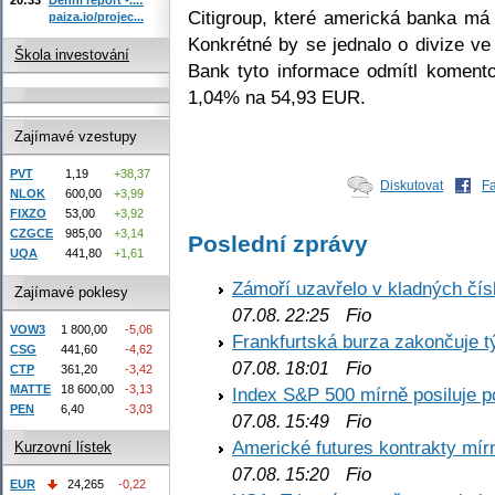
Citigroup, které americká banka má
paiza.io/projec...
Konkrétné by se jednalo o divize ve
Škola investování
Bank tyto informace odmítl komento
1,04% na 54,93 EUR.
Zajímavé vzestupy
PVT
1,19
+38,37
Diskutovat
F
NLOK
600,00
+3,99
FIXZO
53,00
+3,92
CZGCE
985,00
+3,14
Poslední zprávy
UQA
441,80
+1,61
Zámoří uzavřelo v kladných č
Zajímavé poklesy
Fio
07.08. 22:25
VOW3
1 800,00
-5,06
Frankfurtská burza zakončuje 
CSG
441,60
-4,62
Fio
07.08. 18:01
CTP
361,20
-3,42
MATTE
18 600,00
-3,13
Index S&P 500 mírně posiluje p
PEN
6,40
-3,03
Fio
07.08. 15:49
Americké futures kontrakty mírn
Kurzovní lístek
Fio
07.08. 15:20
EUR
24,265
-0,22