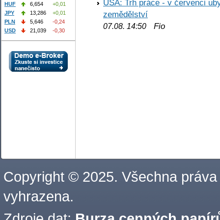
USA: Trh práce - v červenci ub
HUF
6,654
+0,01
zemědělství
JPY
13,286
+0,01
PLN
5,646
-0,24
Fio
07.08. 14:50
USD
21,039
-0,30
Copyright © 2025. Všechna práva
vyhrazena.
Zdroje dat:
Burza cenných papírů