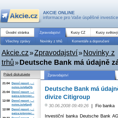
AKCIE ONLINE
informace pro Vaše úspěšné investice
Úvodní stránka
Zpravodajství
Kurzy CZ
Kurzy světový
Všechny zprávy
Novinky z trhů
Komentáře a doporučení
Akcie.cz
»
Zpravodajství
»
Novinky z
trhů
»
Deutsche Bank má údajně zá
Právě diskutujete
Zpravodajství
21:04
Denní report -...:
Deutsche Bank má údajn
notes.io/e6aQb
21:04
Denní report -...:
divize Citigroup
paiza.io/projec...
12:58
Denní report -...:
notes.io/e6ay9
30.06.2008 09:49:26
|
Fio banka
12:58
Denní report -...:
paiza.io/projec...
Investiční banka Deutsche Bank AG
20:33
Denní report -...: