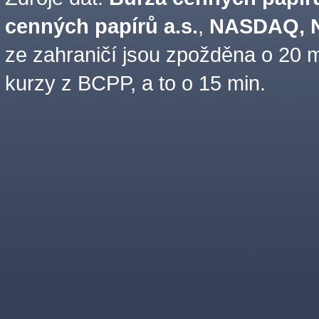
cenných papírů a.s.
,
NASDAQ, N
ze zahraničí jsou zpožděna o 20 m
kurzy z BCPP, a to o 15 min.