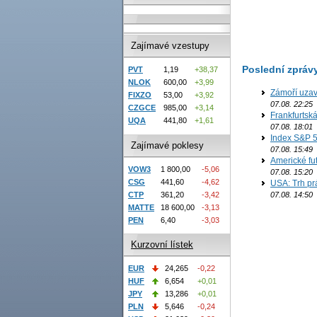
Zajímavé vzestupy
Poslední zpráv
PVT
1,19
+38,37
NLOK
600,00
+3,99
Zámoří uzav
FIXZO
53,00
+3,92
07.08. 22:25
CZGCE
985,00
+3,14
Frankfurtsk
UQA
441,80
+1,61
07.08. 18:01
Index S&P 5
Zajímavé poklesy
07.08. 15:49
Americké fut
VOW3
1 800,00
-5,06
07.08. 15:20
CSG
441,60
-4,62
USA: Trh prá
07.08. 14:50
CTP
361,20
-3,42
MATTE
18 600,00
-3,13
PEN
6,40
-3,03
Kurzovní lístek
EUR
24,265
-0,22
HUF
6,654
+0,01
JPY
13,286
+0,01
PLN
5,646
-0,24