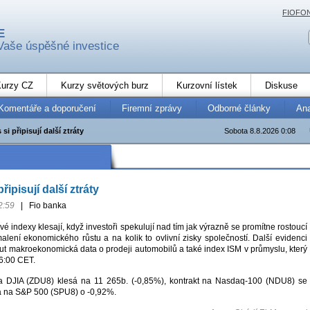
FIOFO
E
Vaše úspěšné investice
urzy CZ
Kurzy světových burz
Kurzovní lístek
Diskuse
Komentáře a doporučení
Firemní zprávy
Odborné články
An
si připisují další ztráty
Sobota 8.8.2026 0:08
řipisují další ztráty
2:59
|
Fio banka
vé indexy klesají, když investoři spekulují nad tím jak výrazně se promítne rostoucí
lení ekonomického růstu a na kolik to ovlivní zisky společností. Další evidenci
ut makroekonomická data o prodeji automobilů a také index ISM v průmyslu, který
6:00 CET.
 na DJIA (ZDU8) klesá na 11 265b. (-0,85%), kontrakt na Nasdaq-100 (NDU8) se
a na S&P 500 (SPU8) o -0,92%.