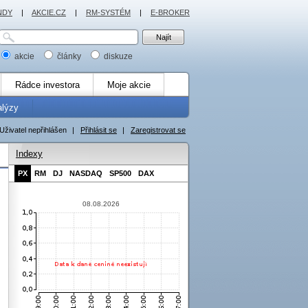
NDY
|
AKCIE.CZ
|
RM-SYSTÉM
|
E-BROKER
akcie
články
diskuze
Rádce investora
Moje akcie
alýzy
Uživatel nepřihlášen
|
Přihlásit se
|
Zaregistrovat se
Indexy
PX
RM
DJ
NASDAQ
SP500
DAX
08.08.2026