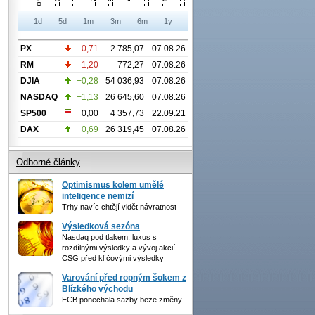
1d
5d
1m
3m
6m
1y
PX
-0,71
2 785,07
07.08.26
RM
-1,20
772,27
07.08.26
DJIA
+0,28
54 036,93
07.08.26
NASDAQ
+1,13
26 645,60
07.08.26
SP500
0,00
4 357,73
22.09.21
DAX
+0,69
26 319,45
07.08.26
Odborné články
Optimismus kolem umělé
inteligence nemizí
Trhy navíc chtějí vidět návratnost
Výsledková sezóna
Nasdaq pod tlakem, luxus s
rozdílnými výsledky a vývoj akcií
CSG před klíčovými výsledky
Varování před ropným šokem z
Blízkého východu
ECB ponechala sazby beze změny