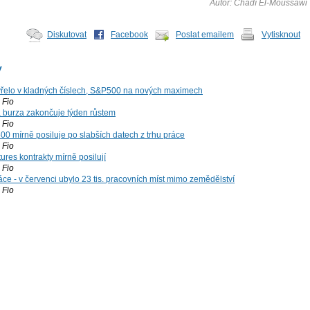
Autor: Chádí El-Moussawi
Diskutovat
Facebook
Poslat emailem
Vytisknout
y
řelo v kladných číslech, S&P500 na nových maximech
Fio
á burza zakončuje týden růstem
Fio
00 mírně posiluje po slabších datech z trhu práce
Fio
ures kontrakty mírně posilují
Fio
ce - v červenci ubylo 23 tis. pracovních míst mimo zemědělství
Fio