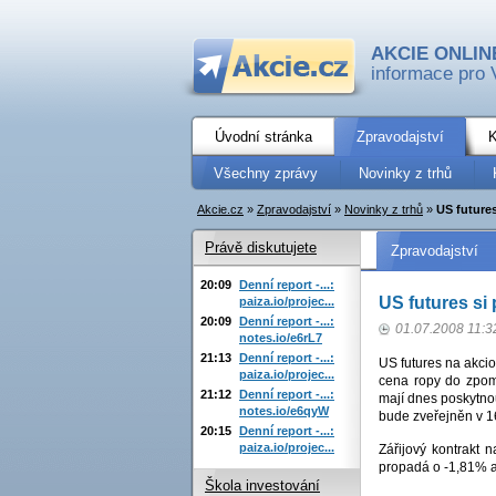
AKCIE ONLIN
informace pro 
Úvodní stránka
Zpravodajství
K
Všechny zprávy
Novinky z trhů
Akcie.cz
»
Zpravodajství
»
Novinky z trhů
»
US futures 
Právě diskutujete
Zpravodajství
20:09
Denní report -...:
US futures si p
paiza.io/projec...
20:09
Denní report -...:
01.07.2008 11:3
notes.io/e6rL7
21:13
Denní report -...:
US futures na akcio
paiza.io/projec...
cena ropy do zpoma
21:12
Denní report -...:
mají dnes poskytno
notes.io/e6qyW
bude zveřejněn v 1
20:15
Denní report -...:
paiza.io/projec...
Zářijový kontrakt
propadá o -1,81% 
Škola investování