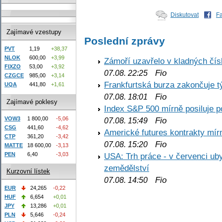
Diskutovat
F
Zajímavé vzestupy
Poslední zprávy
PVT
1,19
+38,37
NLOK
600,00
+3,99
Zámoří uzavřelo v kladných č
FIXZO
53,00
+3,92
Fio
07.08. 22:25
CZGCE
985,00
+3,14
Frankfurtská burza zakončuje 
UQA
441,80
+1,61
Fio
07.08. 18:01
Zajímavé poklesy
Index S&P 500 mírně posiluje p
VOW3
1 800,00
-5,06
Fio
07.08. 15:49
CSG
441,60
-4,62
Americké futures kontrakty mírn
CTP
361,20
-3,42
Fio
07.08. 15:20
MATTE
18 600,00
-3,13
PEN
6,40
-3,03
USA: Trh práce - v červenci ub
zemědělství
Kurzovní lístek
Fio
07.08. 14:50
EUR
24,265
-0,22
HUF
6,654
+0,01
JPY
13,286
+0,01
PLN
5,646
-0,24