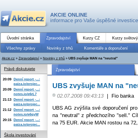
AKCIE ONLINE
informace pro Vaše úspěšné investice
Úvodní stránka
Zpravodajství
Kurzy CZ
Kurzy světový
Všechny zprávy
Novinky z trhů
Komentáře a doporučení
Akcie.cz
»
Zpravodajství
»
Novinky z trhů
»
UBS zvyšuje MAN na "neutral"
Právě diskutujete
Zpravodajství
20:09
Denní report -...:
UBS zvyšuje MAN na "neu
paiza.io/projec...
20:09
Denní report -...:
notes.io/e6rL7
02.07.2008 09:43:13
|
Fio banka
21:13
Denní report -...:
paiza.io/projec...
UBS AG zvýšila své doporučení pr
21:12
Denní report -...:
na "neutral" z předchozího "sell." 
notes.io/e6qyW
20:15
Denní report -...:
na 75 EUR. Akcie MAN rostou na 72
paiza.io/projec...
Škola investování