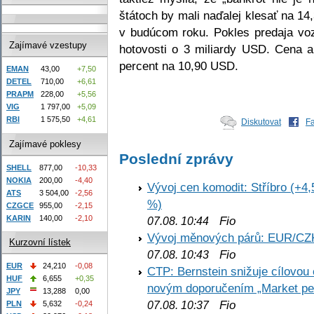
štátoch by mali naďalej klesať na 14
v budúcom roku. Pokles predaja vozi
Zajímavé vzestupy
hotovosti o 3 miliardy USD. Cena 
percent na 10,90 USD.
EMAN
43,00
+7,50
DETEL
710,00
+6,61
PRAPM
228,00
+5,56
VIG
1 797,00
+5,09
RBI
1 575,50
+4,61
Diskutovat
F
Zajímavé poklesy
Poslední zprávy
SHELL
877,00
-10,33
NOKIA
200,00
-4,40
Vývoj cen komodit: Stříbro (+4,
ATS
3 504,00
-2,56
%)
CZGCE
955,00
-2,15
KARIN
140,00
-2,10
Fio
07.08. 10:44
Vývoj měnových párů: EUR/CZ
Kurzovní lístek
Fio
07.08. 10:43
EUR
24,210
-0,08
CTP: Bernstein snižuje cílovo
HUF
6,655
+0,35
novým doporučením „Market pe
JPY
13,288
0,00
Fio
PLN
5,632
-0,24
07.08. 10:37