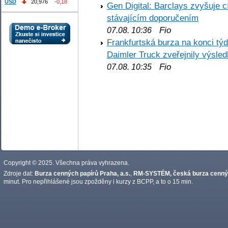
USD
20,976
-0,18
Gen Digital: Barclays zvyšuje
stávajícím doporučením
Fio
07.08. 10:36
Frankfurtská burza na konci týd
Daimler Truck zveřejnily výsle
Fio
07.08. 10:35
Copyright © 2025. Všechna práva vyhrazena.
Zdroje dat:
Burza cenných papírů Praha, a.s.
,
RM-SYSTÉM, česká burza cennýc
minut. Pro nepřihlášené jsou zpožděny i kurzy z BCPP, a to o 15 min.