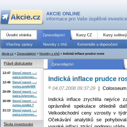
AKCIE ONLINE
informace pro Vaše úspěšné investice
Úvodní stránka
Zpravodajství
Kurzy CZ
Kurzy světový
Všechny zprávy
Novinky z trhů
Komentáře a doporučení
Akcie.cz
»
Zpravodajství
»
Novinky z trhů
»
Indická inflace prudce roste
Právě diskutujete
Zpravodajství
12:47
Denní report -...:
Indická inflace prudce ro
paiza.io/projec...
12:46
Denní report -...:
notes.io/e6yWX
04.07.2008 09:37:29
|
Colosseum,
20:09
Denní report -...:
paiza.io/projec...
Indická inflace zrychlila nejvíce 
20:09
Denní report -...:
oprávněné spekulace ohledně dal
notes.io/e6rL7
21:13
Denní report -...:
Velkoobchodní ceny vzrostly v týd
paiza.io/projec...
Očekávání analytiků se pohyboval
Škola investování
vysoké inflaci ztrácí podporu vlád