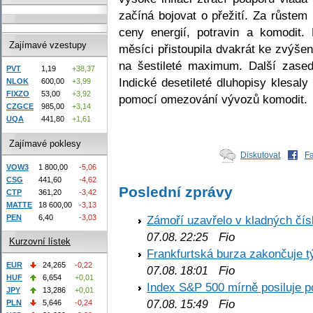
začíná bojovat o přežití. Za růstem 
ceny energií, potravin a komodit
Zajímavé vzestupy
měsíci přistoupila dvakrát ke zvýše
na šestileté maximum. Další zased
PVT
1,19
+38,37
Indické desetileté dluhopisy klesaly
NLOK
600,00
+3,99
FIXZO
53,00
+3,92
pomocí omezování vývozů komodit.
CZGCE
985,00
+3,14
UQA
441,80
+1,61
Zajímavé poklesy
Diskutovat
F
VOW3
1 800,00
-5,06
CSG
441,60
-4,62
Poslední zprávy
CTP
361,20
-3,42
MATTE
18 600,00
-3,13
PEN
6,40
-3,03
Zámoří uzavřelo v kladných č
Fio
07.08. 22:25
Kurzovní lístek
Frankfurtská burza zakončuje 
EUR
24,265
-0,22
Fio
07.08. 18:01
HUF
6,654
+0,01
Index S&P 500 mírně posiluje p
JPY
13,286
+0,01
Fio
PLN
5,646
-0,24
07.08. 15:49