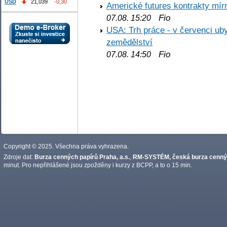
USD
21,039
-0,30
Americké futures kontrakty mírn
Fio
07.08. 15:20
USA: Trh práce - v červenci ub
zemědělství
Fio
07.08. 14:50
Copyright © 2025. Všechna práva vyhrazena.
Zdroje dat:
Burza cenných papírů Praha, a.s.
,
RM-SYSTÉM, česká burza cennýc
minut. Pro nepřihlášené jsou zpožděny i kurzy z BCPP, a to o 15 min.