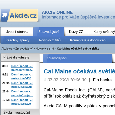
AKCIE ONLINE
informace pro Vaše úspěšné investice
Úvodní stránka
Zpravodajství
Kurzy CZ
Kurzy světový
Všechny zprávy
Novinky z trhů
Komentáře a doporučení
Akcie.cz
»
Zpravodajství
»
Novinky z trhů
»
Cal-Maine očekává světlé zítřky
Právě diskutujete
Zpravodajství
8:51
Denní report -...:
Cal-Maine očekává světlé
paiza.io/projec...
8:51
Denní report -...:
notes.io/e6d3E
07.07.2008 10:06:30
|
Fio banka
21:04
Denní report -...:
notes.io/e6aQb
Cal-Maine Foods Inc. (CALM), nejv
21:04
Denní report -...:
příští rok ohlásit až čtyřnásobný zisk
paiza.io/projec...
12:58
Denní report -...:
notes.io/e6ay9
Akcie CALM posílily v pátek v poobc
Škola investování