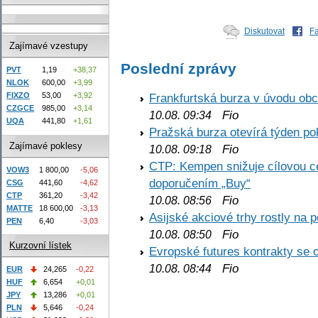
Diskutovat
F
Zajímavé vzestupy
Poslední zprávy
PVT
1,19
+38,37
NLOK
600,00
+3,99
Frankfurtská burza v úvodu obc
FIXZO
53,00
+3,92
CZGCE
985,00
+3,14
Fio
10.08. 09:34
UQA
441,80
+1,61
Pražská burza otevírá týden p
Zajímavé poklesy
Fio
10.08. 09:18
CTP: Kempen snižuje cílovou 
VOW3
1 800,00
-5,06
doporučením „Buy“
CSG
441,60
-4,62
CTP
361,20
-3,42
Fio
10.08. 08:56
MATTE
18 600,00
-3,13
Asijské akciové trhy rostly na 
PEN
6,40
-3,03
Fio
10.08. 08:50
Kurzovní lístek
Evropské futures kontrakty se 
Fio
10.08. 08:44
EUR
24,265
-0,22
HUF
6,654
+0,01
JPY
13,286
+0,01
PLN
5,646
-0,24