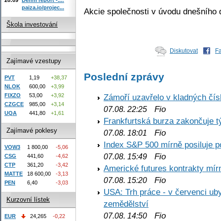
paiza.io/projec...
Akcie společnosti v úvodu dnešního 
Škola investování
Diskutovat
F
Zajímavé vzestupy
Poslední zprávy
PVT
1,19
+38,37
NLOK
600,00
+3,99
Zámoří uzavřelo v kladných č
FIXZO
53,00
+3,92
CZGCE
985,00
+3,14
Fio
07.08. 22:25
UQA
441,80
+1,61
Frankfurtská burza zakončuje 
Zajímavé poklesy
Fio
07.08. 18:01
Index S&P 500 mírně posiluje p
VOW3
1 800,00
-5,06
Fio
07.08. 15:49
CSG
441,60
-4,62
CTP
361,20
-3,42
Americké futures kontrakty mírn
MATTE
18 600,00
-3,13
Fio
07.08. 15:20
PEN
6,40
-3,03
USA: Trh práce - v červenci ub
Kurzovní lístek
zemědělství
Fio
07.08. 14:50
EUR
24,265
-0,22