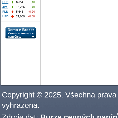
HUF
6,654
+0,01
JPY
13,286
+0,01
PLN
5,646
-0,24
USD
21,039
-0,30
Copyright © 2025. Všechna práva
vyhrazena.
Zdroje dat:
Burza cenných papírů