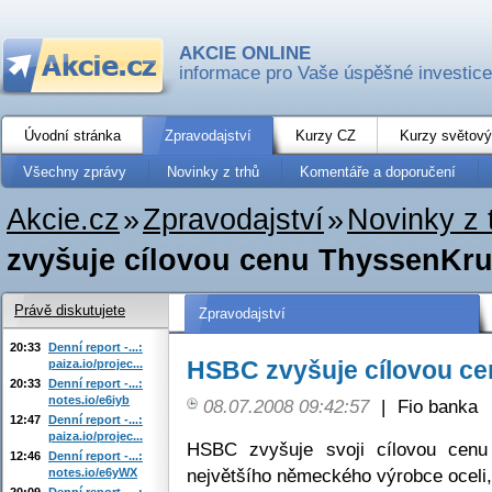
AKCIE ONLINE
informace pro Vaše úspěšné investice
Úvodní stránka
Zpravodajství
Kurzy CZ
Kurzy světový
Všechny zprávy
Novinky z trhů
Komentáře a doporučení
Akcie.cz
»
Zpravodajství
»
Novinky z 
zvyšuje cílovou cenu ThyssenKr
Právě diskutujete
Zpravodajství
20:33
Denní report -...:
HSBC zvyšuje cílovou c
paiza.io/projec...
20:33
Denní report -...:
notes.io/e6iyb
08.07.2008 09:42:57
|
Fio banka
12:47
Denní report -...:
paiza.io/projec...
HSBC zvyšuje svoji cílovou cenu
12:46
Denní report -...:
největšího německého výrobce oceli
notes.io/e6yWX
20:09
Denní report -...: