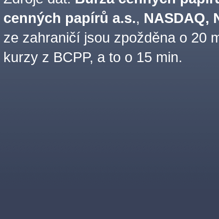
cenných papírů a.s.
,
NASDAQ, N
ze zahraničí jsou zpožděna o 20 m
kurzy z BCPP, a to o 15 min.