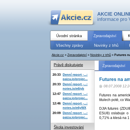
AKCIE ONLIN
informace pro 
Úvodní stránka
Zpravodajství
K
Všechny zprávy
Novinky z trhů
Akcie.cz
»
Zpravodajství
»
Novinky z trhů
»
Futures na
Právě diskutujete
Zpravodajství
20:33
Denní report -...:
Futures na am
paiza.io/projec...
20:33
Denní report -...:
08.07.2008 12:2
notes.io/e6iyb
12:47
Denní report -...:
Futures na americk
paiza.io/projec...
titulech poté, co W
12:46
Denní report -...:
notes.io/e6yWX
DJIA futures (ZDU
20:09
Denní report -...:
ESU8) oslabuje o
paiza.io/projec...
0,71% a klesá na 1
Škola investování