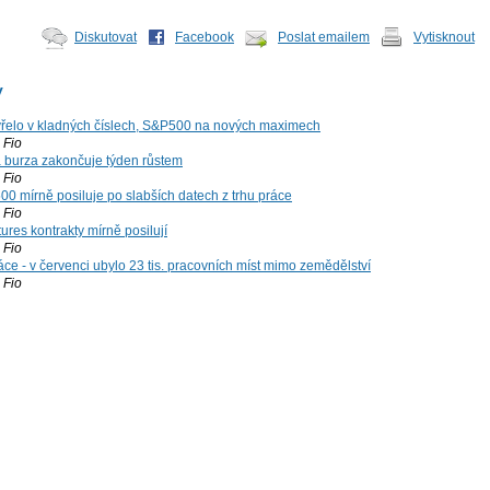
Diskutovat
Facebook
Poslat emailem
Vytisknout
y
řelo v kladných číslech, S&P500 na nových maximech
Fio
á burza zakončuje týden růstem
Fio
00 mírně posiluje po slabších datech z trhu práce
Fio
ures kontrakty mírně posilují
Fio
ce - v červenci ubylo 23 tis. pracovních míst mimo zemědělství
Fio