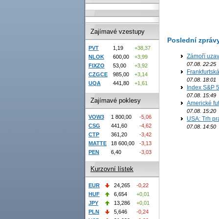
Zajímavé vzestupy
Poslední zpráv
PVT
1,19
+38,37
Zámoří uzav
NLOK
600,00
+3,99
07.08. 22:25
FIXZO
53,00
+3,92
Frankfurtsk
CZGCE
985,00
+3,14
07.08. 18:01
UQA
441,80
+1,61
Index S&P 5
07.08. 15:49
Zajímavé poklesy
Americké fut
07.08. 15:20
VOW3
1 800,00
-5,06
USA: Trh prá
CSG
441,60
-4,62
07.08. 14:50
CTP
361,20
-3,42
MATTE
18 600,00
-3,13
PEN
6,40
-3,03
Kurzovní lístek
EUR
24,265
-0,22
HUF
6,654
+0,01
JPY
13,286
+0,01
PLN
5,646
-0,24