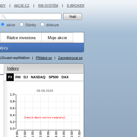
NDY
|
AKCIE.CZ
|
RM-SYSTÉM
|
E-BROKER
akcie
články
diskuze
Rádce investora
Moje akcie
alýzy
Uživatel nepřihlášen
|
Přihlásit se
|
Zaregistrovat se
Indexy
PX
RM
DJ
NASDAQ
SP500
DAX
09.08.2026