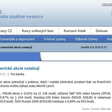
FIOFO
E
Vaše úspěšné investice
urzy CZ
Kurzy světových burz
Kurzovní lístek
Diskuse
Komentáře a doporučení
Firemní zprávy
Odborné články
An
 americké akcie oslabují
Neděle 9.8.2026 8:37
erické akcie oslabují
4:53
|
Fio banka
é akcie pokračují v poklesu, když i nadále přetrvává prodejní tlak na finančních
achovia snížila odhad zisku Merrill Lynch.
8, YMU8) klesá o 0,62% na 11 136 bodů, zářijový S&P 500 index futures (SPU8,
 0,67% na 1 244 bodů. Nasdaq-100 Index futures (NDU8, NQU8) si odepisuje
 819 bodů. Širší Russel 2000 (ER2U8) oslabuje o 0,68% na 653 bodů.
Autor: Daniel Marván