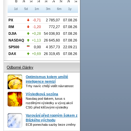
1d
5d
1m
3m
6m
1y
PX
-0,71
2 785,07
07.08.26
RM
-1,20
772,27
07.08.26
DJIA
+0,28
54 036,93
07.08.26
NASDAQ
+1,13
26 645,60
07.08.26
SP500
0,00
4 357,73
22.09.21
DAX
+0,69
26 319,45
07.08.26
Odborné články
Optimismus kolem umělé
inteligence nemizí
Trhy navíc chtějí vidět návratnost
Výsledková sezóna
Nasdaq pod tlakem, luxus s
rozdílnými výsledky a vývoj akcií
CSG před klíčovými výsledky
Varování před ropným šokem z
Blízkého východu
ECB ponechala sazby beze změny