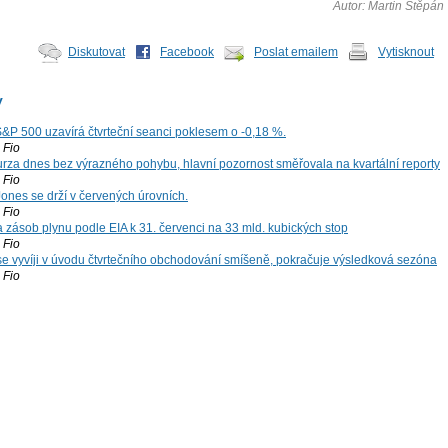
Autor: Martin Štěpán
Diskutovat
Facebook
Poslat emailem
Vytisknout
y
S&P 500 uzavírá čtvrteční seanci poklesem o -0,18 %.
Fio
za dnes bez výrazného pohybu, hlavní pozornost směřovala na kvartální reporty
Fio
ones se drží v červených úrovních.
Fio
zásob plynu podle EIA k 31. červenci na 33 mld. kubických stop
Fio
 se vyvíji v úvodu čtvrtečního obchodování smíšeně, pokračuje výsledková sezóna
Fio