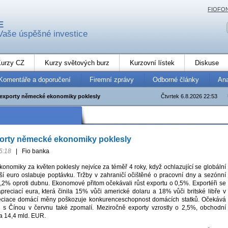
FIOFO
E
Vaše úspěšné investice
urzy CZ
Kurzy světových burz
Kurzovní lístek
Diskuse
Komentáře a doporučení
Firemní zprávy
Odborné články
An
exporty německé ekonomiky poklesly
Čtvrtek 6.8.2026 22:53
orty německé ekonomiky poklesly
5:18
|
Fio banka
onomiky za květen poklesly nejvíce za téměř 4 roky, když ochlazující se globální
ší euro oslabuje poptávku. Tržby v zahraničí očištěné o pracovní dny a sezónní
,2% oproti dubnu. Ekonomové přitom očekávali růst exportu o 0,5%. Exportéři se
preciací eura, která činila 15% vůči americké dolaru a 18% vůči britské libře v
eciace domácí měny poškozuje konkurenceschopnost domácích statků. Očekává
ů s Čínou v červnu také zpomalí. Meziročně exporty vzrostly o 2,5%, obchodní
na 14,4 mld. EUR.