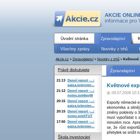
AKCIE ONLIN
informace pro 
Úvodní stránka
Zpravodajství
K
Všechny zprávy
Novinky z trhů
Akcie.cz
»
Zpravodajství
»
Novinky z trhů
»
Květnové 
Právě diskutujete
Zpravodajství
21:13
Denní report -...:
Květnové exp
paiza.io/projec...
21:12
Denní report -...:
09.07.2008 10:1
notes.io/e6qyW
20:15
Denní report -...:
Exporty německé ek
paiza.io/projec...
ekonomika a silněj
20:15
Denní report -...:
změny poklesly o 3
notes.io/e5TUT
musí vypořádat s a
17:50
Denní report -...:
minulém roce. Apr
paiza.io/projec...
se, že růst export
přebytek se snížil 
Škola investování