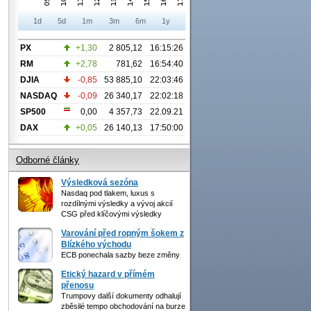
1d
5d
1m
3m
6m
1y
PX
+1,30
2 805,12
16:15:26
RM
+2,78
781,62
16:54:40
DJIA
-0,85
53 885,10
22:03:46
NASDAQ
-0,09
26 340,17
22:02:18
SP500
0,00
4 357,73
22.09.21
DAX
+0,05
26 140,13
17:50:00
Odborné články
Výsledková sezóna
Nasdaq pod tlakem, luxus s
rozdílnými výsledky a vývoj akcií
CSG před klíčovými výsledky
Varování před ropným šokem z
Blízkého východu
ECB ponechala sazby beze změny
Etický hazard v přímém
přenosu
Trumpovy další dokumenty odhalují
zběsilé tempo obchodování na burze