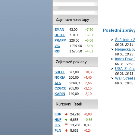
Zajímavé vzestupy
Poslední zpráv
EMAN
43,00
+7,50
DETEL
710,00
+6,61
Širší index 
PRAPM
228,00
+5,56
06.08. 22:14
VIG
1 797,00
+5,09
Německá bur
RBI
1 575,50
+4,61
06.08. 18:23
Index Dow J
Zajímavé poklesy
06.08. 17:52
USA: Změna 
SHELL
877,00
-10,33
06.08. 16:33
NOKIA
200,00
-4,40
Wall Street
ATS
3 504,00
-2,56
06.08. 16:05
CZGCE
955,00
-2,15
KARIN
140,00
-2,10
Kurzovní lístek
EUR
24,210
-0,08
HUF
6,655
+0,35
JPY
13,288
0,00
PLN
5,632
-0,24