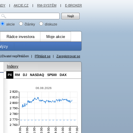
NDY
|
AKCIE.CZ
|
RM-SYSTÉM
|
E-BROKER
akcie
články
diskuze
Rádce investora
Moje akcie
alýzy
Uživatel nepřihlášen
|
Přihlásit se
|
Zaregistrovat se
Indexy
PX
RM
DJ
NASDAQ
SP500
DAX
06.08.2026