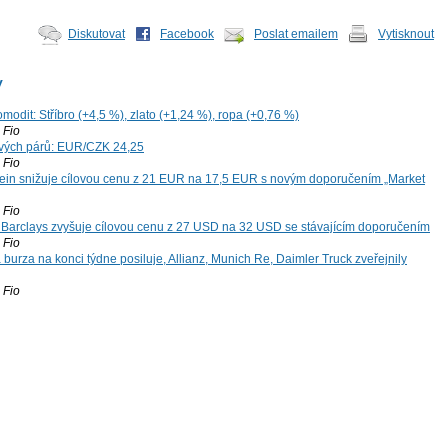
Diskutovat
Facebook
Poslat emailem
Vytisknout
y
modit: Stříbro (+4,5 %), zlato (+1,24 %), ropa (+0,76 %)
Fio
vých párů: EUR/CZK 24,25
Fio
ein snižuje cílovou cenu z 21 EUR na 17,5 EUR s novým doporučením „Market
Fio
: Barclays zvyšuje cílovou cenu z 27 USD na 32 USD se stávajícím doporučením
Fio
 burza na konci týdne posiluje, Allianz, Munich Re, Daimler Truck zveřejnily
Fio