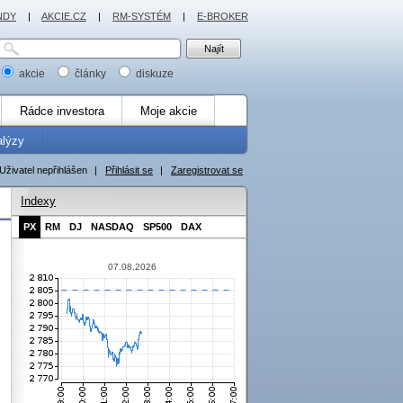
NDY
|
AKCIE.CZ
|
RM-SYSTÉM
|
E-BROKER
akcie
články
diskuze
Rádce investora
Moje akcie
alýzy
Uživatel nepřihlášen
|
Přihlásit se
|
Zaregistrovat se
Indexy
PX
RM
DJ
NASDAQ
SP500
DAX
07.08.2026