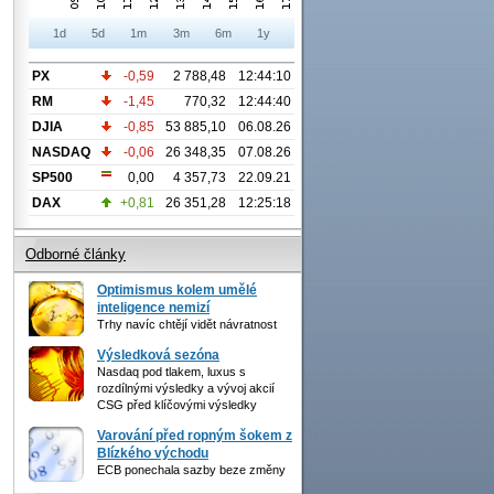
1d
5d
1m
3m
6m
1y
PX
-0,59
2 788,48
12:44:10
RM
-1,45
770,32
12:44:40
DJIA
-0,85
53 885,10
06.08.26
NASDAQ
-0,06
26 348,35
07.08.26
SP500
0,00
4 357,73
22.09.21
DAX
+0,81
26 351,28
12:25:18
Odborné články
Optimismus kolem umělé
inteligence nemizí
Trhy navíc chtějí vidět návratnost
Výsledková sezóna
Nasdaq pod tlakem, luxus s
rozdílnými výsledky a vývoj akcií
CSG před klíčovými výsledky
Varování před ropným šokem z
Blízkého východu
ECB ponechala sazby beze změny