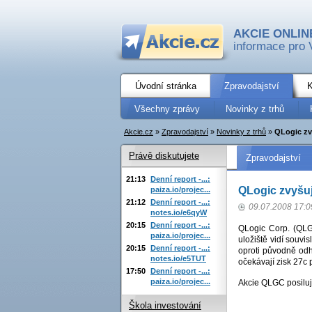
AKCIE ONLIN
informace pro 
Úvodní stránka
Zpravodajství
K
Všechny zprávy
Novinky z trhů
Akcie.cz
»
Zpravodajství
»
Novinky z trhů
»
QLogic zv
Právě diskutujete
Zpravodajství
21:13
Denní report -...:
QLogic zvyšuj
paiza.io/projec...
21:12
Denní report -...:
09.07.2008 17:0
notes.io/e6qyW
20:15
Denní report -...:
QLogic Corp. (QLG
paiza.io/projec...
uložiště vidí souvi
20:15
Denní report -...:
oproti původně od
notes.io/e5TUT
očekávají zisk 27c
17:50
Denní report -...:
paiza.io/projec...
Akcie QLGC posiluj
Škola investování