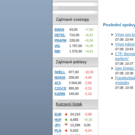
Zajímavé vzestupy
Poslední zpráv
EMAN
43,00
+7,50
Vývoj cen ko
DETEL
710,00
+6,61
07.08. 10:44
PRAPM
228,00
+5,56
Vývoj měno
VIG
1 797,00
+5,09
07.08. 10:43
RBI
1 575,50
+4,61
CTP: Bernst
perform“
Zajímavé poklesy
07.08. 10:37
Gen Digital
SHELL
877,00
-10,33
07.08. 10:36
NOKIA
200,00
-4,40
Frankfurtská
výsledky
ATS
3 504,00
-2,56
07.08. 10:35
CZGCE
955,00
-2,15
KARIN
140,00
-2,10
Kurzovní lístek
EUR
24,210
-0,08
HUF
6,655
+0,35
JPY
13,288
0,00
PLN
5,632
-0,24