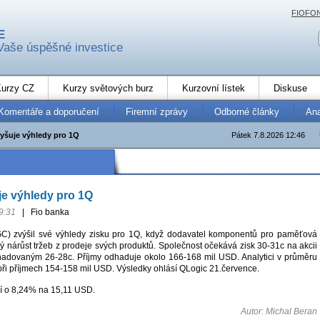
FIOFO
E
Vaše úspěšné investice
urzy CZ
Kurzy světových burz
Kurzovní lístek
Diskuse
Komentáře a doporučení
Firemní zprávy
Odborné články
An
yšuje výhledy pro 1Q
Pátek 7.8.2026 12:46
e výhledy pro 1Q
9:31
|
Fio banka
C) zvýšil své výhledy zisku pro 1Q, když dodavatel komponentů pro paměťová
slý nárůst tržeb z prodeje svých produktů. Společnost očekává zisk 30-31c na akcii
hadovaným 26-28c. Příjmy odhaduje okolo 166-168 mil USD. Analytici v průměru
 při příjmech 154-158 mil USD. Výsledky ohlásí QLogic 21.července.
í o 8,24% na 15,11 USD.
Autor: Michal Beran