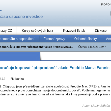
FIOFO
E
Vaše úspěšné investice
urzy CZ
Kurzy světových burz
Kurzovní lístek
Diskuse
Komentáře a doporučení
Firemní zprávy
Odborné články
An
 doporučuje kupovat "přeprodané" akcie Freddie Mac a...
Čtvrtek 6.8.2026 18:47
oručuje kupovat "přeprodané" akcie Freddie Mac a Fannie
9:12
|
Fio banka
sti Citigroup jsou přesvědčeni, že akcie společnosti Freddie Mac (FRE) a Fannie
edprodané, a proto ponechávají svoje doporučení „kupovat“. Podle managementu
dné výrazné změny ve finančním zdraví firem a také firmy pokračují podle plánu v
.
Autor: Martin Štěpán