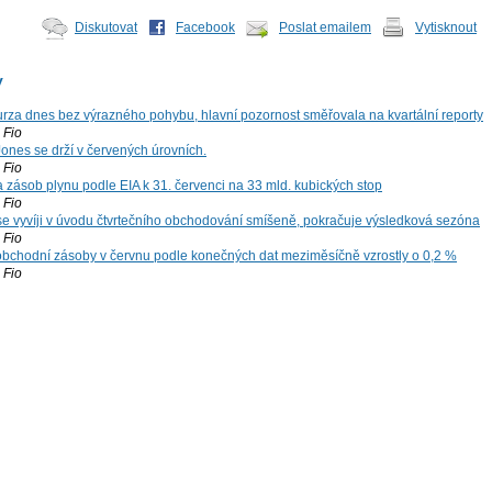
Diskutovat
Facebook
Poslat emailem
Vytisknout
y
za dnes bez výrazného pohybu, hlavní pozornost směřovala na kvartální reporty
Fio
ones se drží v červených úrovních.
Fio
zásob plynu podle EIA k 31. červenci na 33 mld. kubických stop
Fio
 se vyvíji v úvodu čtvrtečního obchodování smíšeně, pokračuje výsledková sezóna
Fio
bchodní zásoby v červnu podle konečných dat meziměsíčně vzrostly o 0,2 %
Fio