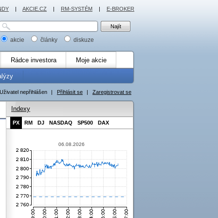
NDY
|
AKCIE.CZ
|
RM-SYSTÉM
|
E-BROKER
akcie
články
diskuze
Rádce investora
Moje akcie
alýzy
Uživatel nepřihlášen
|
Přihlásit se
|
Zaregistrovat se
Indexy
PX
RM
DJ
NASDAQ
SP500
DAX
06.08.2026