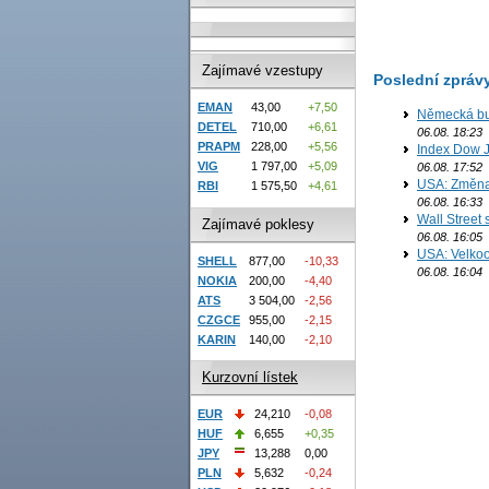
Zajímavé vzestupy
Poslední zpráv
EMAN
43,00
+7,50
Německá bur
DETEL
710,00
+6,61
06.08. 18:23
PRAPM
228,00
+5,56
Index Dow J
VIG
1 797,00
+5,09
06.08. 17:52
USA: Změna 
RBI
1 575,50
+4,61
06.08. 16:33
Wall Street
Zajímavé poklesy
06.08. 16:05
USA: Velkoo
SHELL
877,00
-10,33
06.08. 16:04
NOKIA
200,00
-4,40
ATS
3 504,00
-2,56
CZGCE
955,00
-2,15
KARIN
140,00
-2,10
Kurzovní lístek
EUR
24,210
-0,08
HUF
6,655
+0,35
JPY
13,288
0,00
PLN
5,632
-0,24