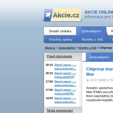
AKCIE ONLIN
informace pro 
Úvodní stránka
Zpravodajství
K
Všechny zprávy
Novinky z trhů
Akcie.cz
»
Zpravodajství
»
Novinky z trhů
»
Citigroup
Právě diskutujete
Zpravodajství
20:15
Denní report -...:
Citigroup dop
paiza.io/projec...
20:15
Denní report -...:
Mae
notes.io/e5TUT
11.07.2008 17:5
17:50
Denní report -...:
paiza.io/projec...
Analytici společno
17:50
Denní report -...:
Mae (FNM) jsou př
notes.io/e5T61
firem neproběhly žá
14:03
Denní report -...:
navyšování kapitálu
paiza.io/projec...
Škola investování