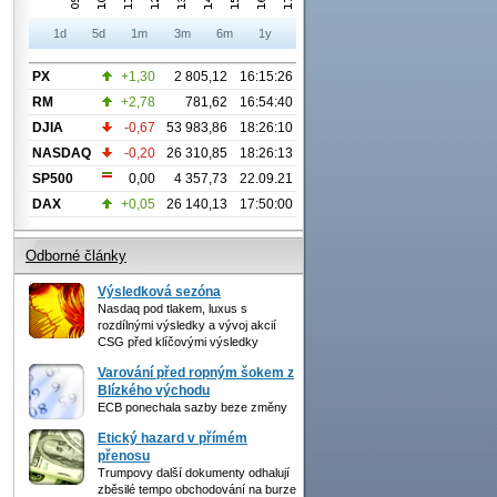
1d
5d
1m
3m
6m
1y
PX
+1,30
2 805,12
16:15:26
RM
+2,78
781,62
16:54:40
DJIA
-0,67
53 983,86
18:26:10
NASDAQ
-0,20
26 310,85
18:26:13
SP500
0,00
4 357,73
22.09.21
DAX
+0,05
26 140,13
17:50:00
Odborné články
Výsledková sezóna
Nasdaq pod tlakem, luxus s
rozdílnými výsledky a vývoj akcií
CSG před klíčovými výsledky
Varování před ropným šokem z
Blízkého východu
ECB ponechala sazby beze změny
Etický hazard v přímém
přenosu
Trumpovy další dokumenty odhalují
zběsilé tempo obchodování na burze