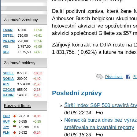
Další pozitivní zpráva, která žene 
Anheuser-Busch belgickou skupinou
Zajímavé vzestupy
hotovostní akvizici ve spotřebním s
EMAN
43,00
+7,50
akvizici společnosti Gillette za $57 m
DETEL
710,00
+6,61
PRAPM
228,00
+5,56
Zářijový kontrakt na DJIA roste na 
VIG
1 797,00
+5,09
1 831,75b. ( 0,62%) a future na inde
RBI
1 575,50
+4,61
Zajímavé poklesy
SHELL
877,00
-10,33
Diskutovat
F
NOKIA
200,00
-4,40
ATS
3 504,00
-2,56
CZGCE
955,00
-2,15
Poslední zprávy
KARIN
140,00
-2,10
Širší index S&P 500 uzavírá čt
Kurzovní lístek
Fio
06.08. 22:14
EUR
24,210
-0,08
Německá burza dnes bez výrazn
HUF
6,655
+0,35
směřovala na kvartální reporty
JPY
13,288
0,00
PLN
5,632
-0,24
Fio
06.08. 18:23