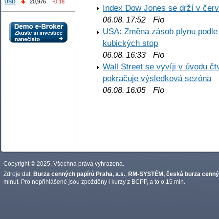
USD
20,976
-0,18
Index Dow Jones se drží v čer
Fio
06.08. 17:52
USA: Změna zásob plynu podle E
kubických stop
Fio
06.08. 16:33
Wall Street se vyvíji v úvodu 
pokračuje výsledková sezóna
Fio
06.08. 16:05
Copyright © 2025. Všechna práva vyhrazena.
Zdroje dat:
Burza cenných papírů Praha, a.s.
,
RM-SYSTÉM, česká burza cennýc
minut. Pro nepřihlášené jsou zpožděny i kurzy z BCPP, a to o 15 min.