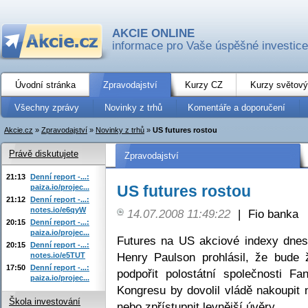
AKCIE ONLINE
informace pro Vaše úspěšné investice
Úvodní stránka
Zpravodajství
Kurzy CZ
Kurzy světový
Všechny zprávy
Novinky z trhů
Komentáře a doporučení
Akcie.cz
»
Zpravodajství
»
Novinky z trhů
»
US futures rostou
Právě diskutujete
Zpravodajství
21:13
Denní report -...:
US futures rostou
paiza.io/projec...
21:12
Denní report -...:
notes.io/e6qyW
14.07.2008 11:49:22
|
Fio banka
20:15
Denní report -...:
paiza.io/projec...
Futures na US akciové indexy dnes 
20:15
Denní report -...:
Henry Paulson prohlásil, že bude
notes.io/e5TUT
17:50
Denní report -...:
podpořit polostátní společnosti 
paiza.io/projec...
Kongresu by dovolil vládě nakoupit
Škola investování
nebo zpřístupnit levnější úvěry.