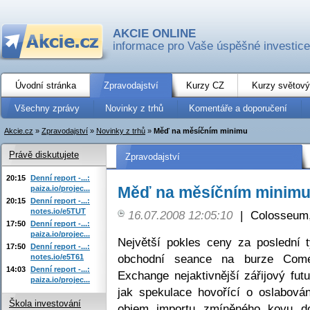
AKCIE ONLINE
informace pro Vaše úspěšné investice
Úvodní stránka
Zpravodajství
Kurzy CZ
Kurzy světový
Všechny zprávy
Novinky z trhů
Komentáře a doporučení
Akcie.cz
»
Zpravodajství
»
Novinky z trhů
»
Měď na měsíčním minimu
Právě diskutujete
Zpravodajství
20:15
Denní report -...:
Měď na měsíčním minim
paiza.io/projec...
20:15
Denní report -...:
notes.io/e5TUT
16.07.2008 12:05:10
|
Colosseum,
17:50
Denní report -...:
paiza.io/projec...
Největší pokles ceny za poslední 
17:50
Denní report -...:
obchodní seance na burze Come
notes.io/e5T61
14:03
Denní report -...:
Exchange nejaktivnější zářijový fut
paiza.io/projec...
jak spekulace hovořící o oslabován
Škola investování
objem importu zmíněného kovu do