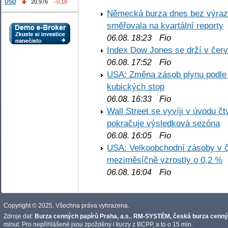
USD
20,976
-0,18
Německá burza dnes bez výrazn
směřovala na kvartální reporty
Fio
06.08. 18:23
Index Dow Jones se drží v čer
Fio
06.08. 17:52
USA: Změna zásob plynu podle E
kubických stop
Fio
06.08. 16:33
Wall Street se vyvíji v úvodu 
pokračuje výsledková sezóna
Fio
06.08. 16:05
USA: Velkoobchodní zásoby v č
meziměsíčně vzrostly o 0,2 %
Fio
06.08. 16:04
Copyright © 2025. Všechna práva vyhrazena.
Zdroje dat:
Burza cenných papírů Praha, a.s.
,
RM-SYSTÉM, česká burza cennýc
minut. Pro nepřihlášené jsou zpožděny i kurzy z BCPP, a to o 15 min.