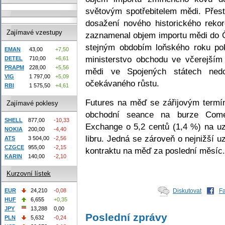
světovým spotřebitelem mědi. Přes
dosažení nového historického reko
Zajímavé vzestupy
zaznamenal objem importu mědi do Č
stejným obdobím loňského roku po
EMAN
43,00
+7,50
ministerstvo obchodu ve včerejším 
DETEL
710,00
+6,61
PRAPM
228,00
+5,56
mědi ve Spojených státech ned
VIG
1 797,00
+5,09
očekávaného růstu.
RBI
1 575,50
+4,61
Futures na měď se zářijovým termín
Zajímavé poklesy
obchodní seance na burze Come
SHELL
877,00
-10,33
Exchange o 5,2 centů (1,4 %) na u
NOKIA
200,00
-4,40
libru. Jedná se zároveň o nejnižší u
ATS
3 504,00
-2,56
CZGCE
955,00
-2,15
kontraktu na měď za poslední měsíc.
KARIN
140,00
-2,10
Kurzovní lístek
EUR
24,210
-0,08
Diskutovat
F
HUF
6,655
+0,35
JPY
13,288
0,00
Poslední zprávy
PLN
5,632
-0,24