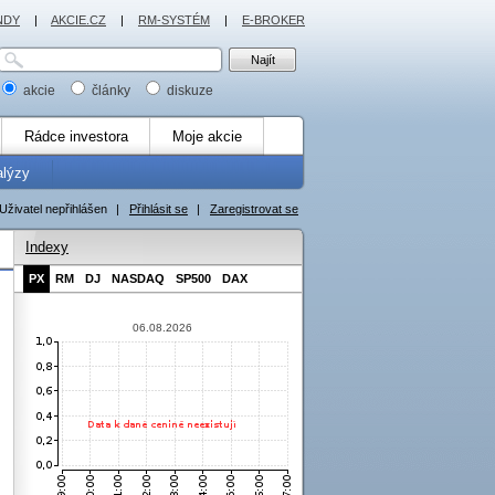
NDY
|
AKCIE.CZ
|
RM-SYSTÉM
|
E-BROKER
akcie
články
diskuze
Rádce investora
Moje akcie
alýzy
Uživatel nepřihlášen
|
Přihlásit se
|
Zaregistrovat se
Indexy
PX
RM
DJ
NASDAQ
SP500
DAX
06.08.2026