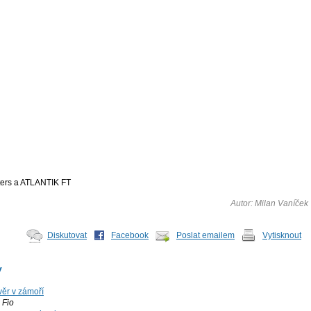
uters a ATLANTIK FT
Autor: Milan Vaníček
Diskutovat
Facebook
Poslat emailem
Vytisknout
y
ěr v zámoří
Fio