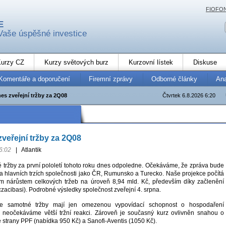
FIOFO
E
Vaše úspěšné investice
urzy CZ
Kurzy světových burz
Kurzovní lístek
Diskuse
Komentáře a doporučení
Firemní zprávy
Odborné články
An
es zveřejní tržby za 2Q08
Čtvrtek 6.8.2026 6:20
zveřejní tržby za 2Q08
6:02
|
Atlantik
vé tržby za první pololetí tohoto roku dnes odpoledne. Očekáváme, že zpráva bude
na hlavních trzích společnosti jako ČR, Rumunsko a Turecko. Naše projekce počítá
m nárůstem celkových tržeb na úroveň 8,94 mld. Kč, především díky začlenění
czacibasi). Podrobné výsledky společnost zveřejní 4. srpna.
e samotné tržby mají jen omezenou vypovídací schopnost o hospodaření
ž neočekáváme větší tržní reakci. Zároveň je současný kurz ovlivněn snahou o
e strany PPF (nabídka 950 Kč) a Sanofi-Aventis (1050 Kč).