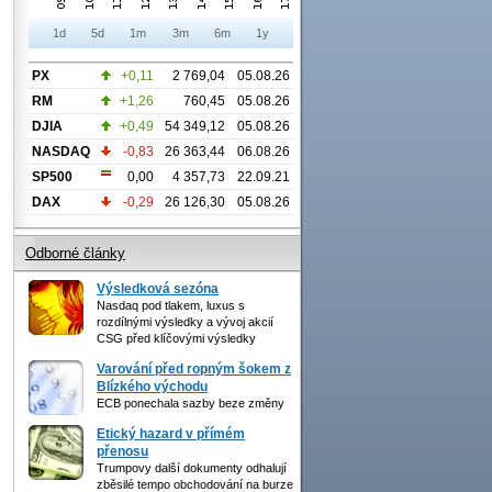
1d
5d
1m
3m
6m
1y
PX
+0,11
2 769,04
05.08.26
RM
+1,26
760,45
05.08.26
DJIA
+0,49
54 349,12
05.08.26
NASDAQ
-0,83
26 363,44
06.08.26
SP500
0,00
4 357,73
22.09.21
DAX
-0,29
26 126,30
05.08.26
Odborné články
Výsledková sezóna
Nasdaq pod tlakem, luxus s
rozdílnými výsledky a vývoj akcií
CSG před klíčovými výsledky
Varování před ropným šokem z
Blízkého východu
ECB ponechala sazby beze změny
Etický hazard v přímém
přenosu
Trumpovy další dokumenty odhalují
zběsilé tempo obchodování na burze