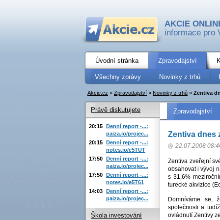
AKCIE ONLIN
informace pro 
Úvodní stránka
Zpravodajství
K
Všechny zprávy
Novinky z trhů
Akcie.cz
»
Zpravodajství
»
Novinky z trhů
»
Zentiva dn
Právě diskutujete
Zpravodajství
20:15
Denní report -...:
Zentiva dnes 
paiza.io/projec...
20:15
Denní report -...:
22.07.2008 08:4
notes.io/e5TUT
17:50
Denní report -...:
Zentiva zveřejní s
paiza.io/projec...
obsahovat i vývoj 
17:50
Denní report -...:
s 31,6% meziroční
notes.io/e5T61
turecké akvizice (E
14:03
Denní report -...:
paiza.io/projec...
Domníváme se, ž
společnosti a tudí
ovládnutí Zentivy z
Škola investování