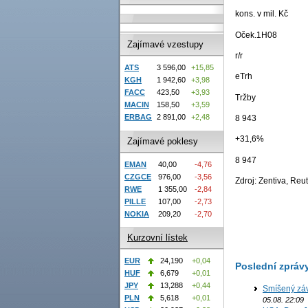
kons. v mil. Kč
Oček.1H08
Zajímavé vzestupy
r/r
ATS
3 596,00
+15,85
eTrh
KGH
1 942,60
+3,98
FACC
423,50
+3,93
Tržby
MACIN
158,50
+3,59
ERBAG
2 891,00
+2,48
8 943
+31,6%
Zajímavé poklesy
8 947
EMAN
40,00
-4,76
CZGCE
976,00
-3,56
Zdroj: Zentiva, Re
RWE
1 355,00
-2,84
PILLE
107,00
-2,73
NOKIA
209,20
-2,70
Kurzovní lístek
EUR
24,190
+0,04
Poslední zpráv
HUF
6,679
+0,01
JPY
13,288
+0,44
Smíšený záv
PLN
5,618
+0,01
05.08. 22:09