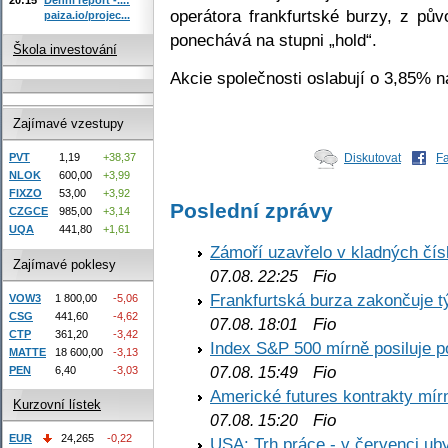
operátora frankfurtské burzy, z p
paiza.io/projec...
ponechává na stupni „hold“.
Škola investování
Akcie společnosti oslabují o 3,85% 
Zajímavé vzestupy
PVT
1,19
+38,37
Diskutovat
F
NLOK
600,00
+3,99
FIXZO
53,00
+3,92
Poslední zprávy
CZGCE
985,00
+3,14
UQA
441,80
+1,61
Zámoří uzavřelo v kladných č
Zajímavé poklesy
Fio
07.08. 22:25
Frankfurtská burza zakončuje 
VOW3
1 800,00
-5,06
CSG
441,60
-4,62
Fio
07.08. 18:01
CTP
361,20
-3,42
Index S&P 500 mírně posiluje p
MATTE
18 600,00
-3,13
Fio
07.08. 15:49
PEN
6,40
-3,03
Americké futures kontrakty mírn
Kurzovní lístek
Fio
07.08. 15:20
EUR
24,265
-0,22
USA: Trh práce - v červenci ub