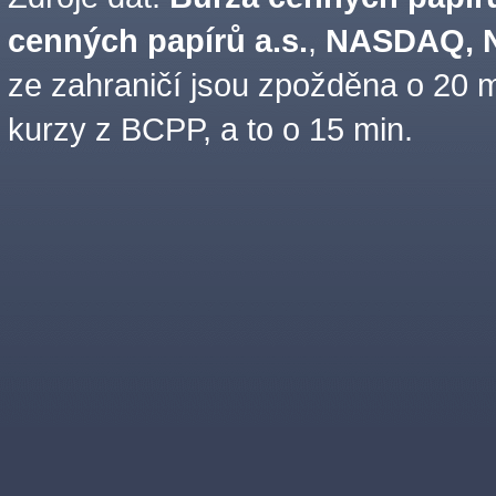
cenných papírů a.s.
,
NASDAQ, N
ze zahraničí jsou zpožděna o 20 m
kurzy z BCPP, a to o 15 min.