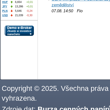
HUF
6,654
+0,01
zemědělství
JPY
13,286
+0,01
Fio
07.08. 14:50
PLN
5,646
-0,24
USD
21,039
-0,30
Copyright © 2025. Všechna práva
vyhrazena.
Zdroje dat:
Burza cenných papírů