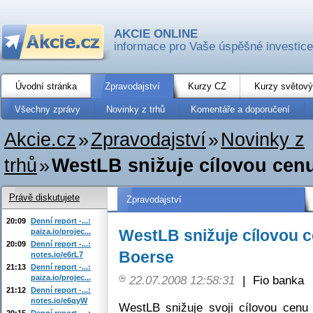
AKCIE ONLINE
informace pro Vaše úspěšné investice
Úvodní stránka
Zpravodajství
Kurzy CZ
Kurzy světový
Všechny zprávy
Novinky z trhů
Komentáře a doporučení
Akcie.cz
»
Zpravodajství
»
Novinky z
trhů
»
WestLB snižuje cílovou cen
Právě diskutujete
Zpravodajství
20:09
Denní report -...:
WestLB snižuje cílovou 
paiza.io/projec...
20:09
Denní report -...:
Boerse
notes.io/e6rL7
21:13
Denní report -...:
paiza.io/projec...
22.07.2008 12:58:31
|
Fio banka
21:12
Denní report -...:
notes.io/e6qyW
WestLB snižuje svoji cílovou cenu
20:15
Denní report -...: