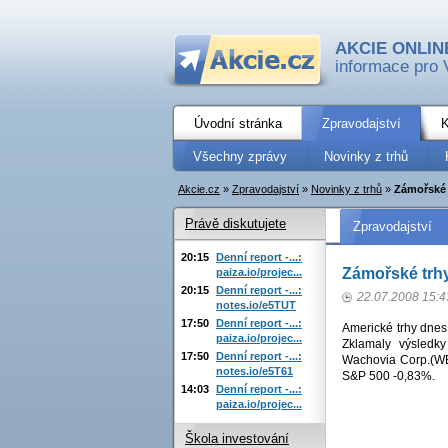
AKCIE ONLIN
informace pro 
Úvodní stránka
Zpravodajství
K
Všechny zprávy
Novinky z trhů
Akcie.cz
»
Zpravodajství
»
Novinky z trhů
»
Zámořské t
Právě diskutujete
Zpravodajství
20:15
Denní report -...:
Zámořské trhy
paiza.io/projec...
20:15
Denní report -...:
22.07.2008 15:4
notes.io/e5TUT
17:50
Denní report -...:
Americké trhy dnes 
paiza.io/projec...
Zklamaly výsledk
17:50
Denní report -...:
Wachovia Corp.(WB,
notes.io/e5T61
S&P 500 -0,83%.
14:03
Denní report -...:
paiza.io/projec...
Škola investování