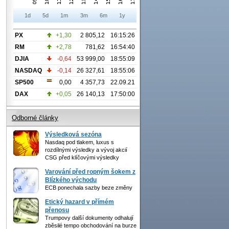
1d
5d
1m
3m
6m
1y
PX
+1,30
2 805,12
16:15:26
RM
+2,78
781,62
16:54:40
DJIA
-0,64
53 999,00
18:55:09
NASDAQ
-0,14
26 327,61
18:55:06
SP500
0,00
4 357,73
22.09.21
DAX
+0,05
26 140,13
17:50:00
Odborné články
Výsledková sezóna
Nasdaq pod tlakem, luxus s
rozdílnými výsledky a vývoj akcií
CSG před klíčovými výsledky
Varování před ropným šokem z
Blízkého východu
ECB ponechala sazby beze změny
Etický hazard v přímém
přenosu
Trumpovy další dokumenty odhalují
zběsilé tempo obchodování na burze