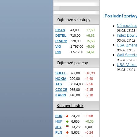
Poslední zpráv
Zajímavé vzestupy
Německá bur
EMAN
43,00
+7,50
06.08. 18:23
Index Dow J
DETEL
710,00
+6,61
06.08. 17:52
PRAPM
228,00
+5,56
USA: Změna 
VIG
1 797,00
+5,09
06.08. 16:33
RBI
1 575,50
+4,61
Wall Street
06.08. 16:05
Zajímavé poklesy
USA: Velkoo
06.08. 16:04
SHELL
877,00
-10,33
NOKIA
200,00
-4,40
ATS
3 504,00
-2,56
CZGCE
955,00
-2,15
KARIN
140,00
-2,10
Kurzovní lístek
EUR
24,210
-0,08
HUF
6,655
+0,35
JPY
13,288
0,00
PLN
5,632
-0,24