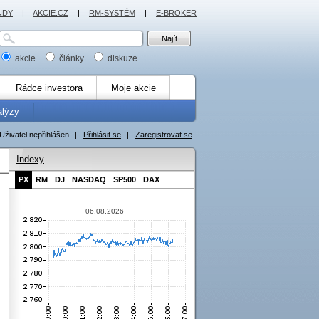
NDY
|
AKCIE.CZ
|
RM-SYSTÉM
|
E-BROKER
akcie
články
diskuze
Rádce investora
Moje akcie
alýzy
Uživatel nepřihlášen
|
Přihlásit se
|
Zaregistrovat se
Indexy
PX
RM
DJ
NASDAQ
SP500
DAX
06.08.2026