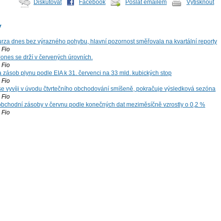
Diskutovat
Facebook
Poslat emailem
Vytisknout
y
za dnes bez výrazného pohybu, hlavní pozornost směřovala na kvartální reporty
Fio
ones se drží v červených úrovních.
Fio
zásob plynu podle EIA k 31. červenci na 33 mld. kubických stop
Fio
 se vyvíji v úvodu čtvrtečního obchodování smíšeně, pokračuje výsledková sezóna
Fio
bchodní zásoby v červnu podle konečných dat meziměsíčně vzrostly o 0,2 %
Fio