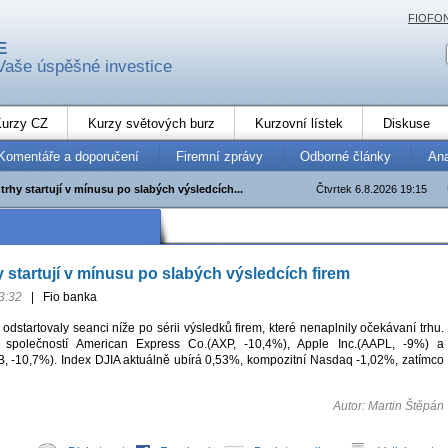
FIOFO
E
Vaše úspěšné investice
urzy CZ
Kurzy světových burz
Kurzovní lístek
Diskuse
Komentáře a doporučení
Firemní zprávy
Odborné články
An
rhy startují v mínusu po slabých výsledcích...
Čtvrtek 6.8.2026 19:15
 startují v mínusu po slabých výsledcích firem
3:32
|
Fio banka
odstartovaly seanci níže po sérii výsledků firem, které nenaplnily očekávaní trhu.
y společností American Express Co.(AXP, -10,4%), Apple Inc.(AAPL, -9%) a
 -10,7%). Index DJIA aktuálně ubírá 0,53%, kompozitní Nasdaq -1,02%, zatímco
Autor: Martin Štěpán