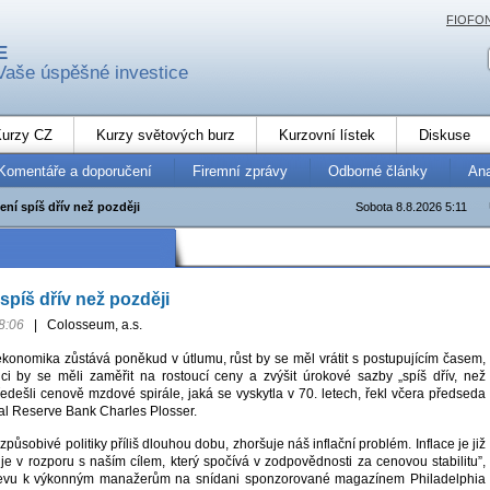
FIOFO
E
Vaše úspěšné investice
urzy CZ
Kurzy světových burz
Kurzovní lístek
Diskuse
Komentáře a doporučení
Firemní zprávy
Odborné články
An
ní spíš dřív než později
Sobota 8.8.2026 5:11
spíš dřív než později
8:06
|
Colosseum, a.s.
konomika zůstává poněkud v útlumu, růst by se měl vrátit s postupujícím časem,
ici by se měli zaměřit na rostoucí ceny a zvýšit úrokové sazby „spíš dřív, než
ředešli cenově mzdové spirále, jaká se vyskytla v 70. letech, řekl včera předseda
al Reserve Bank Charles Plosser.
izpůsobivé politiky příliš dlouhou dobu, zhoršuje náš inflační problém. Inflace je již
je v rozporu s naším cílem, který spočívá v zodpovědnosti za cenovou stabilitu”,
ojevu k výkonným manažerům na snídani sponzorované magazínem Philadelphia