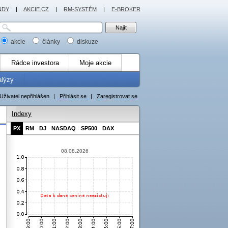
NDY
|
AKCIE.CZ
|
RM-SYSTÉM
|
E-BROKER
akcie
články
diskuze
Rádce investora
Moje akcie
alýzy
Uživatel nepřihlášen
|
Přihlásit se
|
Zaregistrovat se
Indexy
PX
RM
DJ
NASDAQ
SP500
DAX
08.08.2026