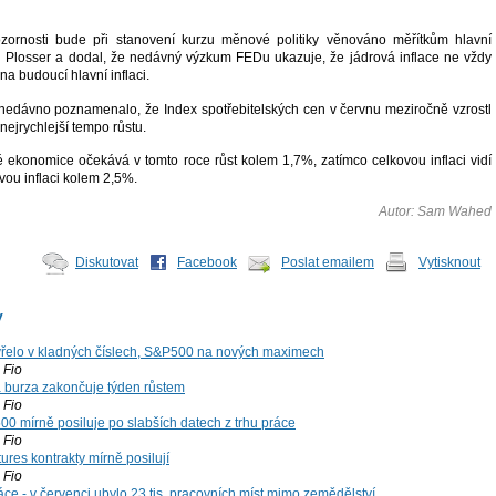
ozornosti bude při stanovení kurzu měnové politiky věnováno měřítkům hlavní
al Plosser a dodal, že nedávný výzkum FEDu ukazuje, že jádrová inflace ne vždy
a budoucí hlavní inflaci.
 nedávno poznamenalo, že Index spotřebitelských cen v červnu meziročně vzrostl
nejrychlejší tempo růstu.
é ekonomice očekává v tomto roce růst kolem 1,7%, zatímco celkovou inflaci vidí
vou inflaci kolem 2,5%.
Autor: Sam Wahed
Diskutovat
Facebook
Poslat emailem
Vytisknout
y
řelo v kladných číslech, S&P500 na nových maximech
Fio
á burza zakončuje týden růstem
Fio
00 mírně posiluje po slabších datech z trhu práce
Fio
ures kontrakty mírně posilují
Fio
ce - v červenci ubylo 23 tis. pracovních míst mimo zemědělství