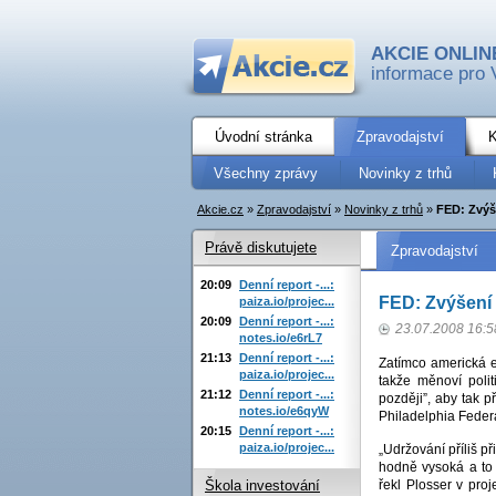
AKCIE ONLIN
informace pro 
Úvodní stránka
Zpravodajství
K
Všechny zprávy
Novinky z trhů
Akcie.cz
»
Zpravodajství
»
Novinky z trhů
»
FED: Zvýše
Právě diskutujete
Zpravodajství
20:09
Denní report -...:
FED: Zvýšení 
paiza.io/projec...
20:09
Denní report -...:
23.07.2008 16:5
notes.io/e6rL7
21:13
Denní report -...:
Zatímco americká e
paiza.io/projec...
takže měnoví polit
21:12
Denní report -...:
později”, aby tak p
notes.io/e6qyW
Philadelphia Feder
20:15
Denní report -...:
paiza.io/projec...
„Udržování příliš př
hodně vysoká a to 
řekl Plosser v pr
Škola investování