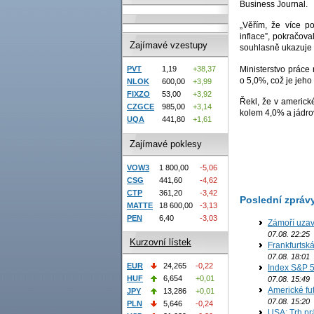
Business Journal.
„Věřím, že více p
inflace”, pokračov
Zajímavé vzestupy
souhlasně ukazuje n
Ministerstvo práce
PVT
1,19
+38,37
o 5,0%, což je jeho 
NLOK
600,00
+3,99
FIXZO
53,00
+3,92
Řekl, že v americk
CZGCE
985,00
+3,14
kolem 4,0% a jádro
UQA
441,80
+1,61
Zajímavé poklesy
VOW3
1 800,00
-5,06
CSG
441,60
-4,62
CTP
361,20
-3,42
Poslední zpráv
MATTE
18 600,00
-3,13
PEN
6,40
-3,03
Zámoří uzav
07.08. 22:25
Kurzovní lístek
Frankfurtsk
07.08. 18:01
EUR
24,265
-0,22
Index S&P 5
HUF
6,654
+0,01
07.08. 15:49
Americké fut
JPY
13,286
+0,01
07.08. 15:20
PLN
5,646
-0,24
USA: Trh prá