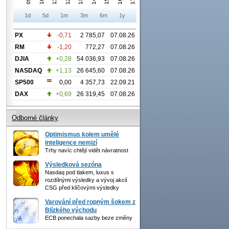
1d
5d
1m
3m
6m
1y
PX
-0,71
2 785,07
07.08.26
RM
-1,20
772,27
07.08.26
DJIA
+0,28
54 036,93
07.08.26
NASDAQ
+1,13
26 645,60
07.08.26
SP500
0,00
4 357,73
22.09.21
DAX
+0,69
26 319,45
07.08.26
Odborné články
Optimismus kolem umělé
inteligence nemizí
Trhy navíc chtějí vidět návratnost
Výsledková sezóna
Nasdaq pod tlakem, luxus s
rozdílnými výsledky a vývoj akcií
CSG před klíčovými výsledky
Varování před ropným šokem z
Blízkého východu
ECB ponechala sazby beze změny