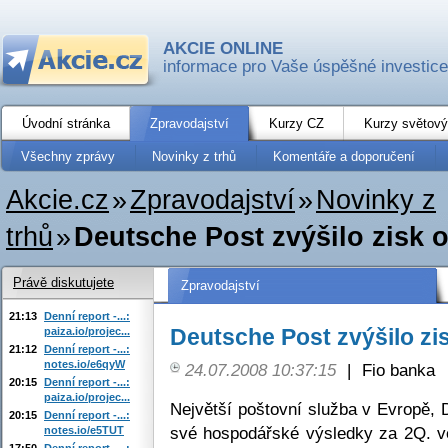
AKCIE ONLINE
informace pro Vaše úspěšné investice
Úvodní stránka
Zpravodajství
Kurzy CZ
Kurzy světový
Všechny zprávy
Novinky z trhů
Komentáře a doporučení
Akcie.cz
»
Zpravodajství
»
Novinky z
trhů
»
Deutsche Post zvýšilo zisk 
Právě diskutujete
Zpravodajství
21:13
Denní report -...:
Deutsche Post zvýšilo zi
paiza.io/projec...
21:12
Denní report -...:
notes.io/e6qyW
24.07.2008 10:37:15
|
Fio banka
20:15
Denní report -...:
paiza.io/projec...
Největší poštovní služba v Evropě,
20:15
Denní report -...:
své hospodářské výsledky za 2Q. v
notes.io/e5TUT
17:50
Denní report -...: