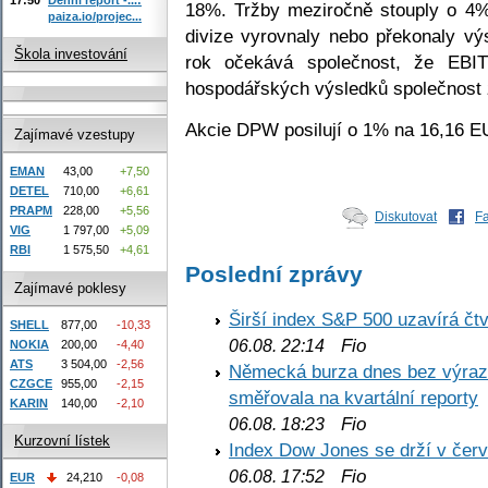
18%. Tržby meziročně stouply o 4%
paiza.io/projec...
divize vyrovnaly nebo překonaly vý
Škola investování
rok očekává společnost, že EBI
hospodářských výsledků společnost z
Akcie DPW posilují o 1% na 16,16 E
Zajímavé vzestupy
EMAN
43,00
+7,50
DETEL
710,00
+6,61
PRAPM
228,00
+5,56
Diskutovat
F
VIG
1 797,00
+5,09
RBI
1 575,50
+4,61
Poslední zprávy
Zajímavé poklesy
Širší index S&P 500 uzavírá čt
SHELL
877,00
-10,33
Fio
06.08. 22:14
NOKIA
200,00
-4,40
ATS
3 504,00
-2,56
Německá burza dnes bez výrazn
CZGCE
955,00
-2,15
směřovala na kvartální reporty
KARIN
140,00
-2,10
Fio
06.08. 18:23
Kurzovní lístek
Index Dow Jones se drží v čer
Fio
06.08. 17:52
EUR
24,210
-0,08