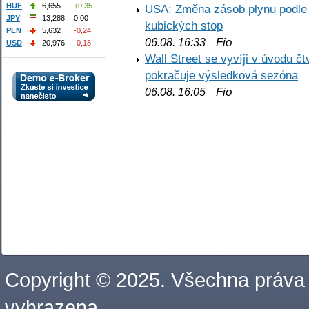
HUF
6,655
+0,35
USA: Změna zásob plynu podle E
JPY
13,288
0,00
kubických stop
PLN
5,632
-0,24
Fio
06.08. 16:33
USD
20,976
-0,18
Wall Street se vyvíji v úvodu 
pokračuje výsledková sezóna
Fio
06.08. 16:05
Copyright © 2025. Všechna práva
vyhrazena.