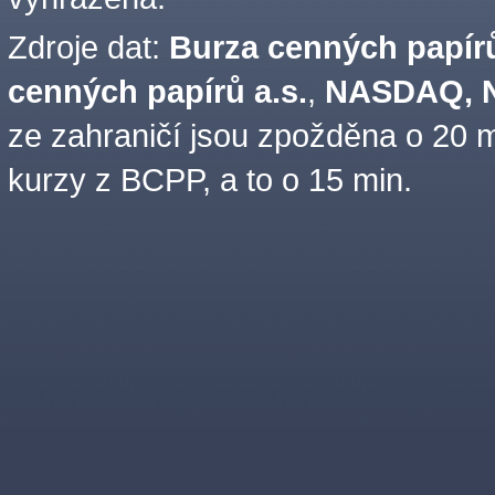
Zdroje dat:
Burza cenných papírů
cenných papírů a.s.
,
NASDAQ, N
ze zahraničí jsou zpožděna o 20 m
kurzy z BCPP, a to o 15 min.