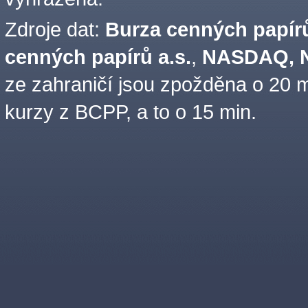
Zdroje dat:
Burza cenných papírů
cenných papírů a.s.
,
NASDAQ, N
ze zahraničí jsou zpožděna o 20 m
kurzy z BCPP, a to o 15 min.