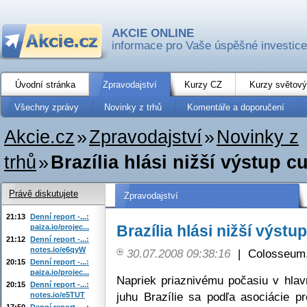
AKCIE ONLINE
informace pro Vaše úspěšné investice
Úvodní stránka
Zpravodajství
Kurzy CZ
Kurzy světový
Všechny zprávy
Novinky z trhů
Komentáře a doporučení
Akcie.cz
»
Zpravodajství
»
Novinky z
trhů
»
Brazília hlási nižší výstup c
Právě diskutujete
Zpravodajství
21:13
Denní report -...:
Brazília hlási nižší výstu
paiza.io/projec...
21:12
Denní report -...:
notes.io/e6qyW
30.07.2008 09:38:16
|
Colosseum,
20:15
Denní report -...:
paiza.io/projec...
Napriek priaznivému počasiu v hlav
20:15
Denní report -...:
juhu Brazílie sa podľa asociácie 
notes.io/e5TUT
17:50
Denní report -...: