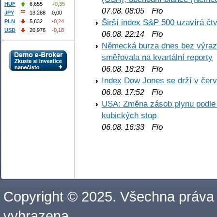
HUF
6,655
+0,35
Fio
07.08. 08:05
JPY
13,288
0,00
Širší index S&P 500 uzavírá čt
PLN
5,632
-0,24
USD
20,976
-0,18
Fio
06.08. 22:14
Německá burza dnes bez výrazn
směřovala na kvartální reporty
Fio
06.08. 18:23
Index Dow Jones se drží v čer
Fio
06.08. 17:52
USA: Změna zásob plynu podle E
kubických stop
Fio
06.08. 16:33
Copyright © 2025. Všechna práva
vyhrazena.