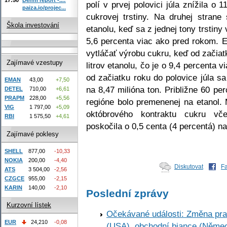
polí v prvej polovici júla znížila o
paiza.io/projec...
cukrovej trstiny. Na druhej strane
Škola investování
etanolu, keď sa z jednej tony trstiny 
5,6 percenta viac ako pred rokom. E
vytláčať výrobu cukru, keď od začiatk
Zajímavé vzestupy
litrov etanolu, čo je o 9,4 percenta
od začiatku roku do polovice júla s
EMAN
43,00
+7,50
na 8,47 milióna ton. Približne 60 pe
DETEL
710,00
+6,61
PRAPM
228,00
+5,56
regióne bolo premenenej na etanol. 
VIG
1 797,00
+5,09
októbrového kontraktu cukru vče
RBI
1 575,50
+4,61
poskočila o 0,5 centa (4 percentá) na
Zajímavé poklesy
SHELL
877,00
-10,33
NOKIA
200,00
-4,40
Diskutovat
F
ATS
3 504,00
-2,56
CZGCE
955,00
-2,15
KARIN
140,00
-2,10
Poslední zprávy
Kurzovní lístek
Očekávané události: Změna pr
EUR
24,210
-0,08
(USA), obchodní biance (Něme