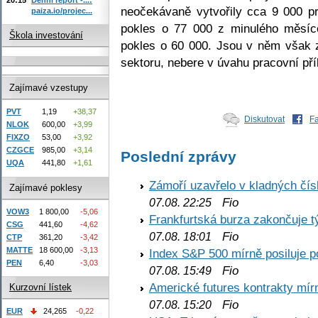
neočekávaně vytvořily cca 9 000 p
paiza.io/projec...
pokles o 77 000 z minulého měsíc
Škola investování
pokles o 60 000. Jsou v něm však
sektoru, nebere v úvahu pracovní příle
Zajímavé vzestupy
PVT
1,19
+38,37
Diskutovat
F
NLOK
600,00
+3,99
FIXZO
53,00
+3,92
CZGCE
985,00
+3,14
Poslední zprávy
UQA
441,80
+1,61
Zámoří uzavřelo v kladných č
Zajímavé poklesy
Fio
07.08. 22:25
VOW3
1 800,00
-5,06
Frankfurtská burza zakončuje 
CSG
441,60
-4,62
Fio
07.08. 18:01
CTP
361,20
-3,42
MATTE
18 600,00
-3,13
Index S&P 500 mírně posiluje p
PEN
6,40
-3,03
Fio
07.08. 15:49
Americké futures kontrakty mírn
Kurzovní lístek
Fio
07.08. 15:20
EUR
24,265
-0,22