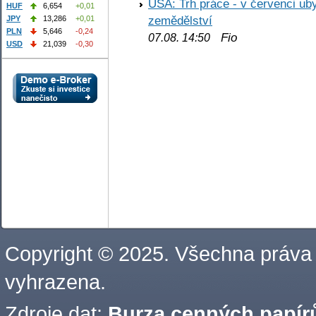
USA: Trh práce - v červenci ub
HUF
6,654
+0,01
zemědělství
JPY
13,286
+0,01
PLN
5,646
-0,24
Fio
07.08. 14:50
USD
21,039
-0,30
Copyright © 2025. Všechna práva
vyhrazena.
Zdroje dat:
Burza cenných papírů