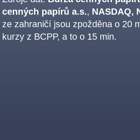
cenných papírů a.s.
,
NASDAQ, N
ze zahraničí jsou zpožděna o 20 m
kurzy z BCPP, a to o 15 min.