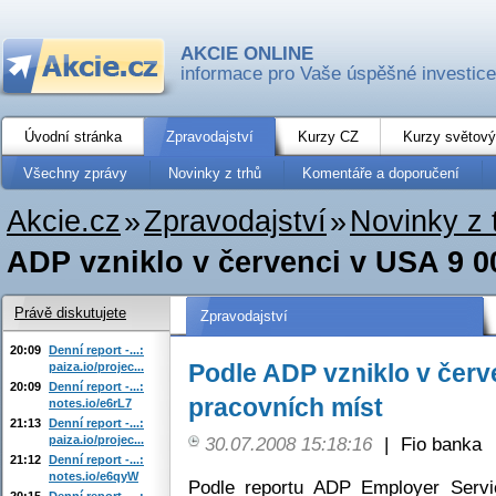
AKCIE ONLINE
informace pro Vaše úspěšné investice
Úvodní stránka
Zpravodajství
Kurzy CZ
Kurzy světový
Všechny zprávy
Novinky z trhů
Komentáře a doporučení
Akcie.cz
»
Zpravodajství
»
Novinky z 
ADP vzniklo v červenci v USA 9 0
Právě diskutujete
Zpravodajství
20:09
Denní report -...:
Podle ADP vzniklo v červ
paiza.io/projec...
20:09
Denní report -...:
pracovních míst
notes.io/e6rL7
21:13
Denní report -...:
paiza.io/projec...
30.07.2008 15:18:16
|
Fio banka
21:12
Denní report -...:
notes.io/e6qyW
Podle reportu ADP Employer Servi
20:15
Denní report -...: