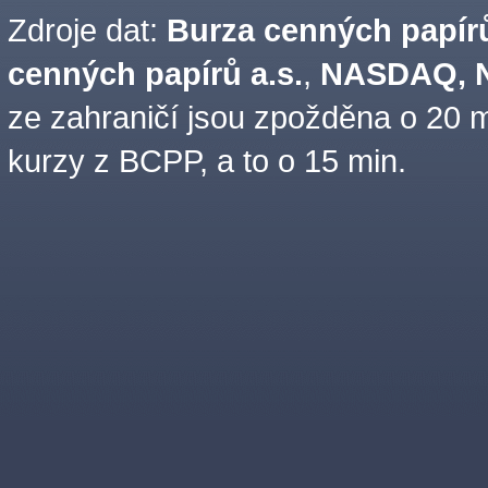
Zdroje dat:
Burza cenných papírů
cenných papírů a.s.
,
NASDAQ, N
ze zahraničí jsou zpožděna o 20 m
kurzy z BCPP, a to o 15 min.