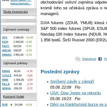
obchodování ovlivní zejména odpole
paiza.io/projec...
kromě toho se očekává zpráva o n
Škola investování
managerů.
DJIA futures (ZDU8, YMU8) klesá 
S&P 500 index futures (SPU8, ESU8
Zajímavé vzestupy
Nasdaq-100 Index futures (NDU8, N
ATS
3 596,00
+15,85
1 856 bodů. Širší Russel 2000 (ER2U
KGH
1 942,60
+3,98
FACC
423,50
+3,93
MACIN
158,50
+3,59
ERBAG
2 891,00
+2,48
Diskutovat
F
Zajímavé poklesy
Poslední zprávy
EMAN
40,00
-4,76
CZGCE
976,00
-3,56
RWE
1 355,00
-2,84
Smíšený závěr v zámoří
PILLE
107,00
-2,73
Fio
05.08. 22:09
NOKIA
209,20
-2,70
USA: Dow Jones na rekordu
Kurzovní lístek
Fio
05.08. 19:23
Dění na frankfurtské burze ve s
EUR
24,190
+0,04