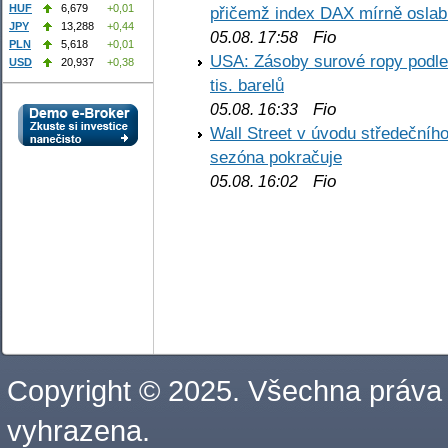
HUF
6,679
+0,01
přičemž index DAX mírně oslabi
JPY
13,288
+0,44
Fio
05.08. 17:58
PLN
5,618
+0,01
USA: Zásoby surové ropy podle 
USD
20,937
+0,38
tis. barelů
Fio
05.08. 16:33
Wall Street v úvodu středečníh
sezóna pokračuje
Fio
05.08. 16:02
Copyright © 2025. Všechna práva
vyhrazena.