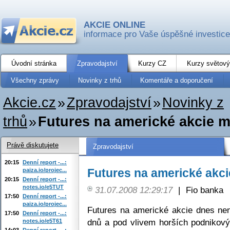
AKCIE ONLINE
informace pro Vaše úspěšné investice
Úvodní stránka
Zpravodajství
Kurzy CZ
Kurzy světový
Všechny zprávy
Novinky z trhů
Komentáře a doporučení
Akcie.cz
»
Zpravodajství
»
Novinky z
trhů
»
Futures na americké akcie m
Právě diskutujete
Zpravodajství
20:15
Denní report -...:
Futures na americké akci
paiza.io/projec...
20:15
Denní report -...:
notes.io/e5TUT
31.07.2008 12:29:17
|
Fio banka
17:50
Denní report -...:
paiza.io/projec...
Futures na americké akcie dnes nen
17:50
Denní report -...:
dnů a pod vlivem horších podnikový
notes.io/e5T61
14:03
Denní report -...: