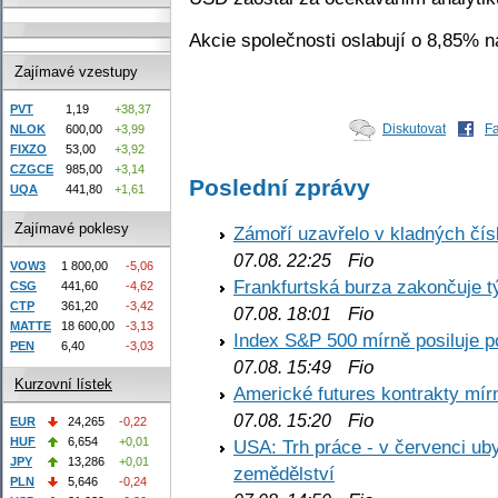
Akcie společnosti oslabují o 8,85% 
Zajímavé vzestupy
PVT
1,19
+38,37
Diskutovat
F
NLOK
600,00
+3,99
FIXZO
53,00
+3,92
CZGCE
985,00
+3,14
Poslední zprávy
UQA
441,80
+1,61
Zajímavé poklesy
Zámoří uzavřelo v kladných č
Fio
07.08. 22:25
VOW3
1 800,00
-5,06
Frankfurtská burza zakončuje 
CSG
441,60
-4,62
CTP
361,20
-3,42
Fio
07.08. 18:01
MATTE
18 600,00
-3,13
Index S&P 500 mírně posiluje p
PEN
6,40
-3,03
Fio
07.08. 15:49
Kurzovní lístek
Americké futures kontrakty mírn
Fio
07.08. 15:20
EUR
24,265
-0,22
HUF
6,654
+0,01
USA: Trh práce - v červenci ub
JPY
13,286
+0,01
zemědělství
PLN
5,646
-0,24