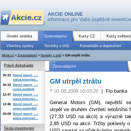
AKCIE ONLINE
informace pro Vaše úspěšné investice
Úvodní stránka
Zpravodajství
Kurzy CZ
Kurzy světový
Všechny zprávy
Novinky z trhů
Komentáře a doporučení
Akcie.cz
»
Zpravodajství
»
Novinky z trhů
»
GM utrpěl ztrátu
Právě diskutujete
Zpravodajství
20:33
Denní report -...:
GM utrpěl ztrátu
paiza.io/projec...
20:33
Denní report -...:
notes.io/e6iyb
01.08.2008 16:03:20
|
Fio banka
12:47
Denní report -...:
paiza.io/projec...
General Motors (GM), největší se
12:46
Denní report -...:
utrpěl ve druhém čtvrtletí letošního
notes.io/e6yWX
20:09
Denní report -...:
(27,33 USD na akcii) a výrazně tak
paiza.io/projec...
2,85 USD na akcii. Tržby poklesly 
Škola investování
USD zaostal za očekáváním analytik