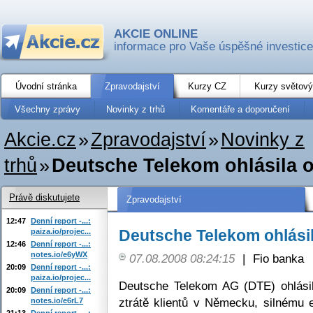
AKCIE ONLINE
informace pro Vaše úspěšné investice
Úvodní stránka
Zpravodajství
Kurzy CZ
Kurzy světový
Všechny zprávy
Novinky z trhů
Komentáře a doporučení
Akcie.cz
»
Zpravodajství
»
Novinky z
trhů
»
Deutsche Telekom ohlásila o
Právě diskutujete
Zpravodajství
12:47
Denní report -...:
Deutsche Telekom ohlásil
paiza.io/projec...
12:46
Denní report -...:
notes.io/e6yWX
07.08.2008 08:24:15
|
Fio banka
20:09
Denní report -...:
paiza.io/projec...
Deutsche Telekom AG (DTE) ohlási
20:09
Denní report -...:
ztrátě klientů v Německu, silnému
notes.io/e6rL7
21:13
Denní report -...: