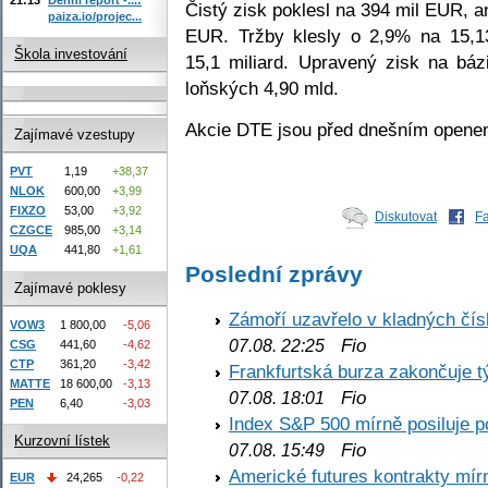
Čistý zisk poklesl na 394 mil EUR, an
paiza.io/projec...
EUR. Tržby klesly o 2,9% na 15,13
Škola investování
15,1 miliard. Upravený zisk na bá
loňských 4,90 mld.
Akcie DTE jsou před dnešním opene
Zajímavé vzestupy
PVT
1,19
+38,37
NLOK
600,00
+3,99
FIXZO
53,00
+3,92
Diskutovat
F
CZGCE
985,00
+3,14
UQA
441,80
+1,61
Poslední zprávy
Zajímavé poklesy
Zámoří uzavřelo v kladných č
VOW3
1 800,00
-5,06
Fio
07.08. 22:25
CSG
441,60
-4,62
CTP
361,20
-3,42
Frankfurtská burza zakončuje 
MATTE
18 600,00
-3,13
Fio
07.08. 18:01
PEN
6,40
-3,03
Index S&P 500 mírně posiluje p
Kurzovní lístek
Fio
07.08. 15:49
Americké futures kontrakty mírn
EUR
24,265
-0,22