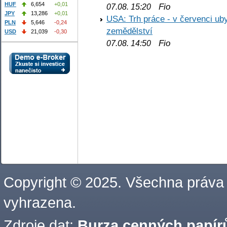
HUF
6,654
+0,01
Fio
07.08. 15:20
JPY
13,286
+0,01
USA: Trh práce - v červenci ub
PLN
5,646
-0,24
zemědělství
USD
21,039
-0,30
Fio
07.08. 14:50
Copyright © 2025. Všechna práva
vyhrazena.
Zdroje dat:
Burza cenných papírů