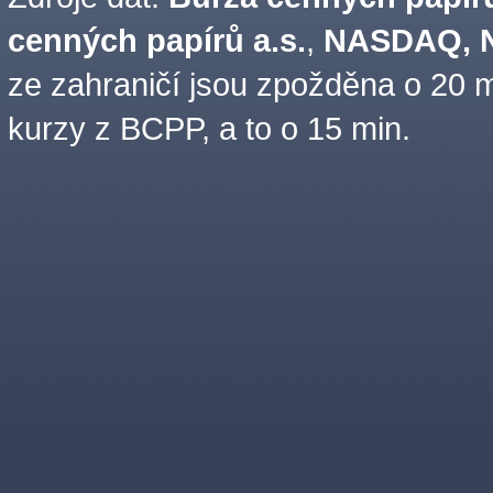
cenných papírů a.s.
,
NASDAQ, N
ze zahraničí jsou zpožděna o 20 m
kurzy z BCPP, a to o 15 min.