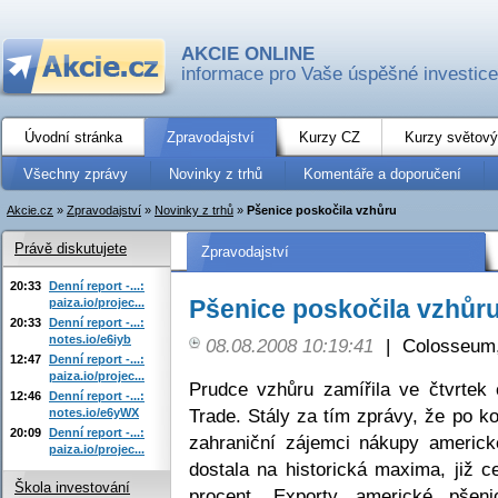
AKCIE ONLINE
informace pro Vaše úspěšné investice
Úvodní stránka
Zpravodajství
Kurzy CZ
Kurzy světový
Všechny zprávy
Novinky z trhů
Komentáře a doporučení
Akcie.cz
»
Zpravodajství
»
Novinky z trhů
»
Pšenice poskočila vzhůru
Právě diskutujete
Zpravodajství
20:33
Denní report -...:
Pšenice poskočila vzhůr
paiza.io/projec...
20:33
Denní report -...:
notes.io/e6iyb
08.08.2008 10:19:41
|
Colosseum,
12:47
Denní report -...:
paiza.io/projec...
Prudce vzhůru zamířila ve čtvrtek
12:46
Denní report -...:
Trade. Stály za tím zprávy, že po k
notes.io/e6yWX
20:09
Denní report -...:
zahraniční zájemci nákupy americ
paiza.io/projec...
dostala na historická maxima, již 
Škola investování
procent. Exporty americké pšen