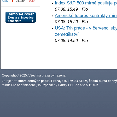
USD
21,039
-0,30
Index S&P 500 mírně posiluje p
Fio
07.08. 15:49
Americké futures kontrakty mírn
Fio
07.08. 15:20
USA: Trh práce - v červenci ub
zemědělství
Fio
07.08. 14:50
Copyright © 2025. Všechna práva vyhrazena.
Zdroje dat:
Burza cenných papírů Praha, a.s.
,
RM-SYSTÉM, česká burza cennýc
minut. Pro nepřihlášené jsou zpožděny i kurzy z BCPP, a to o 15 min.