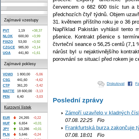
červencem o 682 600 tisíc tun a b
předchozích čtyř týdnů. Objem uzav
Zajímavé vzestupy
31. květnem příštího roku je o 36 pro
Například Pakistán vyhlásil tento 
PVT
1,19
+38,37
pšenice. Kontrakt pšenice s termín
NLOK
600,00
+3,99
FIXZO
53,00
+3,92
čtvrteční seance o 56,25 centů (7,1 
CZGCE
985,00
+3,14
nárůst byl u nejaktivnějšího kontra
UQA
441,80
+1,61
porovnání se situací před rokem je c
Zajímavé poklesy
VOW3
1 800,00
-5,06
CSG
441,60
-4,62
Diskutovat
F
CTP
361,20
-3,42
MATTE
18 600,00
-3,13
PEN
6,40
-3,03
Poslední zprávy
Kurzovní lístek
Zámoří uzavřelo v kladných č
EUR
24,265
-0,22
Fio
07.08. 22:25
HUF
6,654
+0,01
Frankfurtská burza zakončuje 
JPY
13,286
+0,01
Fio
PLN
5,646
-0,24
07.08. 18:01