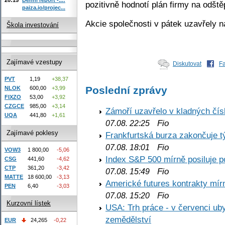
pozitivně hodnotí plán firmy na odštěp
paiza.io/projec...
Akcie společnosti v pátek uzavřely 
Škola investování
Zajímavé vzestupy
Diskutovat
F
PVT
1,19
+38,37
Poslední zprávy
NLOK
600,00
+3,99
FIXZO
53,00
+3,92
CZGCE
985,00
+3,14
Zámoří uzavřelo v kladných č
UQA
441,80
+1,61
Fio
07.08. 22:25
Zajímavé poklesy
Frankfurtská burza zakončuje 
Fio
07.08. 18:01
VOW3
1 800,00
-5,06
Index S&P 500 mírně posiluje p
CSG
441,60
-4,62
CTP
361,20
-3,42
Fio
07.08. 15:49
MATTE
18 600,00
-3,13
Americké futures kontrakty mírn
PEN
6,40
-3,03
Fio
07.08. 15:20
Kurzovní lístek
USA: Trh práce - v červenci ub
zemědělství
EUR
24,265
-0,22