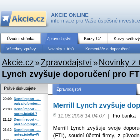
AKCIE ONLINE
informace pro Vaše úspěšné investice
Úvodní stránka
Zpravodajství
Kurzy CZ
Kurzy světový
Všechny zprávy
Novinky z trhů
Komentáře a doporučení
Akcie.cz
»
Zpravodajství
»
Novinky z 
Lynch zvyšuje doporučení pro FT
Právě diskutujete
Zpravodajství
20:09
Denní report -...:
Merrill Lynch zvyšuje do
paiza.io/projec...
20:09
Denní report -...:
notes.io/e6rL7
11.08.2008 14:04:07
|
Fio banka
21:13
Denní report -...:
paiza.io/projec...
Merrill Lynch zvyšuje svoje doporu
21:12
Denní report -...:
(FTI), soudní účetní firmy, z původ
notes.io/e6qyW
20:15
Denní report -...: