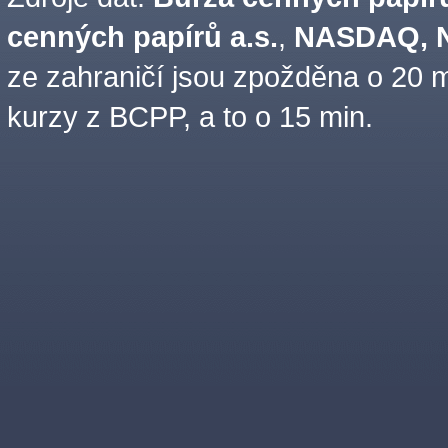
cenných papírů a.s.
,
NASDAQ, N
ze zahraničí jsou zpožděna o 20 m
kurzy z BCPP, a to o 15 min.