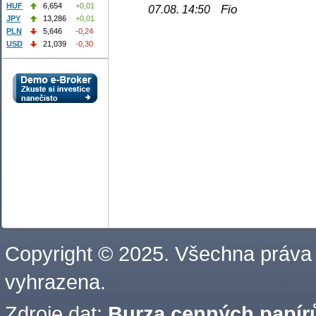
HUF
6,654
+0,01
Fio
07.08. 14:50
JPY
13,286
+0,01
PLN
5,646
-0,24
USD
21,039
-0,30
Copyright © 2025. Všechna práva
vyhrazena.
Zdroje dat:
Burza cenných papírů