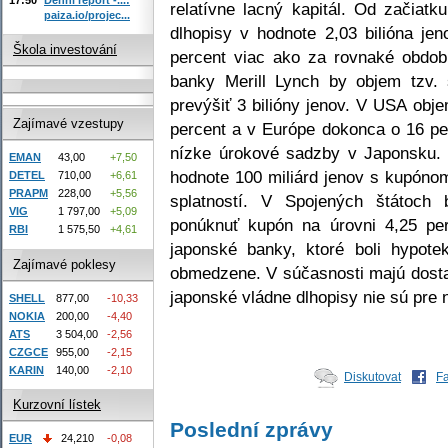
relatívne lacný kapitál. Od začiatk
paiza.io/projec...
dlhopisy v hodnote 2,03 bilióna je
Škola investování
percent viac ako za rovnaké obdobi
banky Merill Lynch by objem tzv.
prevýšiť 3 bilióny jenov. V USA obj
Zajímavé vzestupy
percent a v Európe dokonca o 16 pe
nízke úrokové sadzby v Japonsku. 
EMAN
43,00
+7,50
hodnote 100 miliárd jenov s kupóno
DETEL
710,00
+6,61
PRAPM
228,00
+5,56
splatností. V Spojených štátoch
VIG
1 797,00
+5,09
ponúknuť kupón na úrovni 4,25 per
RBI
1 575,50
+4,61
japonské banky, ktoré boli hypote
Zajímavé poklesy
obmedzene. V súčasnosti majú dosta
japonské vládne dlhopisy nie sú pre 
SHELL
877,00
-10,33
NOKIA
200,00
-4,40
ATS
3 504,00
-2,56
CZGCE
955,00
-2,15
KARIN
140,00
-2,10
Diskutovat
F
Kurzovní lístek
Poslední zprávy
EUR
24,210
-0,08