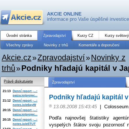
AKCIE ONLINE
informace pro Vaše úspěšné investice
Úvodní stránka
Zpravodajství
Kurzy CZ
Kurzy světový
Všechny zprávy
Novinky z trhů
Komentáře a doporučení
Akcie.cz
»
Zpravodajství
»
Novinky z
trhů
»
Podniky hľadajú kapitál v J
Právě diskutujete
Zpravodajství
21:13
Denní report -...:
Podniky hľadajú kapitál 
paiza.io/projec...
21:12
Denní report -...:
notes.io/e6qyW
13.08.2008 15:43:45
|
Colosseum,
20:15
Denní report -...:
paiza.io/projec...
Podľa najnovšej štatistiky agent
20:15
Denní report -...:
vyspelých štátov svoju pozornosť 
notes.io/e5TUT
17:50
Denní report -...: