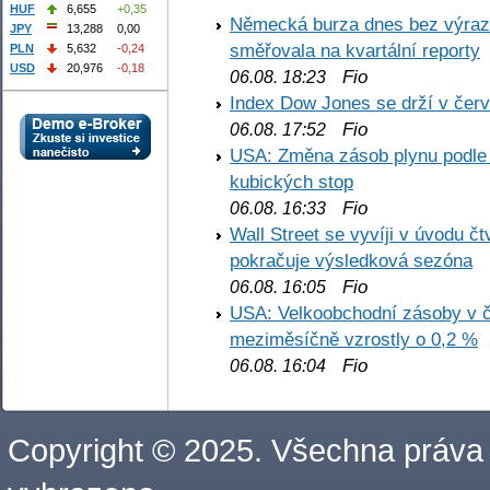
HUF
6,655
+0,35
Německá burza dnes bez výrazn
JPY
13,288
0,00
směřovala na kvartální reporty
PLN
5,632
-0,24
USD
20,976
-0,18
Fio
06.08. 18:23
Index Dow Jones se drží v čer
Fio
06.08. 17:52
USA: Změna zásob plynu podle E
kubických stop
Fio
06.08. 16:33
Wall Street se vyvíji v úvodu 
pokračuje výsledková sezóna
Fio
06.08. 16:05
USA: Velkoobchodní zásoby v č
meziměsíčně vzrostly o 0,2 %
Fio
06.08. 16:04
Copyright © 2025. Všechna práva