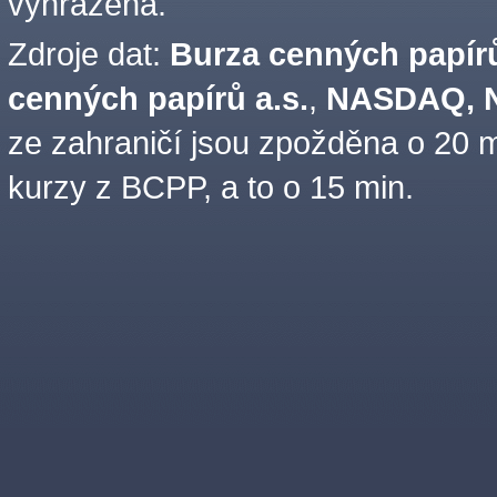
vyhrazena.
Zdroje dat:
Burza cenných papírů
cenných papírů a.s.
,
NASDAQ, N
ze zahraničí jsou zpožděna o 20 m
kurzy z BCPP, a to o 15 min.