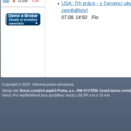
USD
21,039
-0,30
USA: Trh práce - v červenci ub
zemědělství
Fio
07.08. 14:50
Copyright © 2025. Všechna práva vyhrazena.
Zdroje dat:
Burza cenných papírů Praha, a.s.
,
RM-SYSTÉM, česká burza cennýc
minut. Pro nepřihlášené jsou zpožděny i kurzy z BCPP, a to o 15 min.