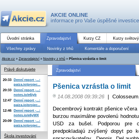
AKCIE ONLINE
informace pro Vaše úspěšné investice
Úvodní stránka
Zpravodajství
Kurzy CZ
Kurzy světový
Všechny zprávy
Novinky z trhů
Komentáře a doporučení
Akcie.cz
»
Zpravodajství
»
Novinky z trhů
»
Pšenica vzrástla o limit
Právě diskutujete
Zpravodajství
20:33
Denní report -...:
Pšenica vzrástla o limit
paiza.io/projec...
20:33
Denní report -...:
notes.io/e6iyb
14.08.2008 09:39:26
|
Colosseum,
12:47
Denní report -...:
paiza.io/projec...
Decembrový kontrakt pšenice včera n
12:46
Denní report -...:
burzou maximálne povolenú hodnotu 
notes.io/e6yWX
20:09
Denní report -...:
USD za bušel. Podporou pre ce
paiza.io/projec...
predpokladajú zvýšený dopyt po k
Škola investování
spracovávateľov. Dennis DeLaugh