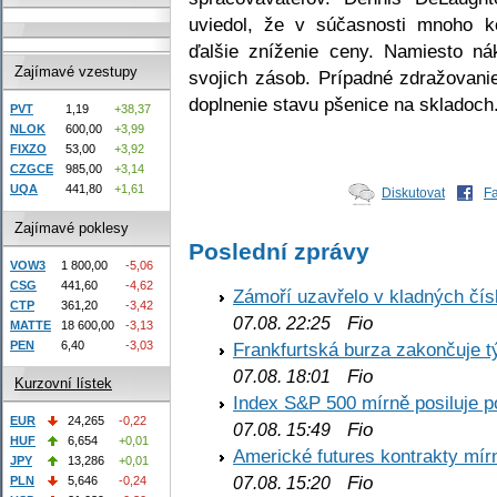
uviedol, že v súčasnosti mnoho 
ďalšie zníženie ceny. Namiesto n
Zajímavé vzestupy
svojich zásob. Prípadné zdražovan
doplnenie stavu pšenice na skladoch
PVT
1,19
+38,37
NLOK
600,00
+3,99
FIXZO
53,00
+3,92
CZGCE
985,00
+3,14
UQA
441,80
+1,61
Diskutovat
F
Zajímavé poklesy
Poslední zprávy
VOW3
1 800,00
-5,06
CSG
441,60
-4,62
Zámoří uzavřelo v kladných č
CTP
361,20
-3,42
Fio
07.08. 22:25
MATTE
18 600,00
-3,13
PEN
6,40
-3,03
Frankfurtská burza zakončuje 
Fio
07.08. 18:01
Kurzovní lístek
Index S&P 500 mírně posiluje p
EUR
24,265
-0,22
Fio
07.08. 15:49
HUF
6,654
+0,01
Americké futures kontrakty mírn
JPY
13,286
+0,01
Fio
PLN
5,646
-0,24
07.08. 15:20