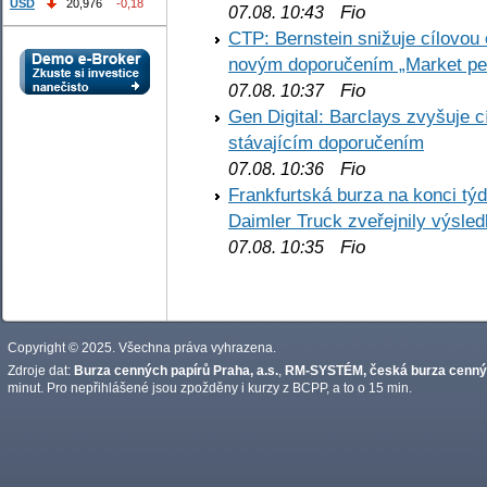
USD
20,976
-0,18
Fio
07.08. 10:43
CTP: Bernstein snižuje cílovo
novým doporučením „Market pe
Fio
07.08. 10:37
Gen Digital: Barclays zvyšuje
stávajícím doporučením
Fio
07.08. 10:36
Frankfurtská burza na konci týd
Daimler Truck zveřejnily výsle
Fio
07.08. 10:35
Copyright © 2025. Všechna práva vyhrazena.
Zdroje dat:
Burza cenných papírů Praha, a.s.
,
RM-SYSTÉM, česká burza cennýc
minut. Pro nepřihlášené jsou zpožděny i kurzy z BCPP, a to o 15 min.