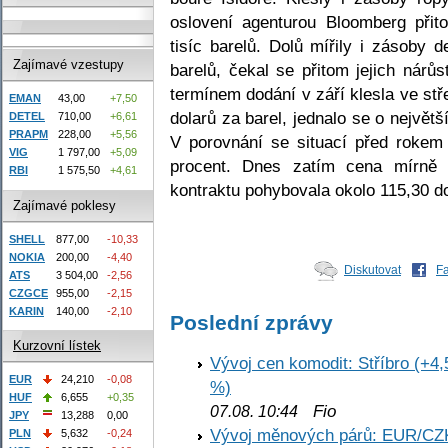
oslovení agenturou Bloomberg při
tisíc barelů. Dolů mířily i zásoby d
Zajímavé vzestupy
barelů, čekal se přitom jejich nárů
termínem dodání v září klesla ve st
EMAN
43,00
+7,50
dolarů za barel, jednalo se o největ
DETEL
710,00
+6,61
PRAPM
228,00
+5,56
V porovnání se situací před rokem
VIG
1 797,00
+5,09
procent. Dnes zatím cena mírně 
RBI
1 575,50
+4,61
kontraktu pohybovala okolo 115,30 do
Zajímavé poklesy
SHELL
877,00
-10,33
NOKIA
200,00
-4,40
Diskutovat
F
ATS
3 504,00
-2,56
CZGCE
955,00
-2,15
KARIN
140,00
-2,10
Poslední zprávy
Kurzovní lístek
Vývoj cen komodit: Stříbro (+4,
EUR
24,210
-0,08
%)
HUF
6,655
+0,35
Fio
07.08. 10:44
JPY
13,288
0,00
Vývoj měnových párů: EUR/CZ
PLN
5,632
-0,24