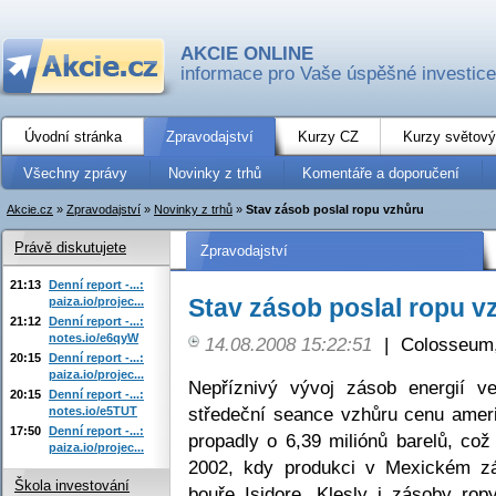
AKCIE ONLINE
informace pro Vaše úspěšné investice
Úvodní stránka
Zpravodajství
Kurzy CZ
Kurzy světový
Všechny zprávy
Novinky z trhů
Komentáře a doporučení
Akcie.cz
»
Zpravodajství
»
Novinky z trhů
»
Stav zásob poslal ropu vzhůru
Právě diskutujete
Zpravodajství
21:13
Denní report -...:
Stav zásob poslal ropu v
paiza.io/projec...
21:12
Denní report -...:
notes.io/e6qyW
14.08.2008 15:22:51
|
Colosseum,
20:15
Denní report -...:
paiza.io/projec...
Nepříznivý vývoj zásob energií v
20:15
Denní report -...:
středeční seance vzhůru cenu amer
notes.io/e5TUT
17:50
Denní report -...:
propadly o 6,39 miliónů barelů, což
paiza.io/projec...
2002, kdy produkci v Mexickém záli
Škola investování
bouře Isidore. Klesly i zásoby ropy