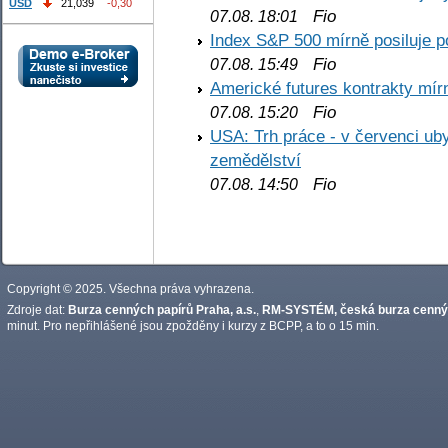
USD
21,039
-0,30
Fio
07.08. 18:01
Index S&P 500 mírně posiluje p
Fio
07.08. 15:49
Americké futures kontrakty mírn
Fio
07.08. 15:20
USA: Trh práce - v červenci ub
zemědělství
Fio
07.08. 14:50
Copyright © 2025. Všechna práva vyhrazena.
Zdroje dat:
Burza cenných papírů Praha, a.s.
,
RM-SYSTÉM, česká burza cennýc
minut. Pro nepřihlášené jsou zpožděny i kurzy z BCPP, a to o 15 min.