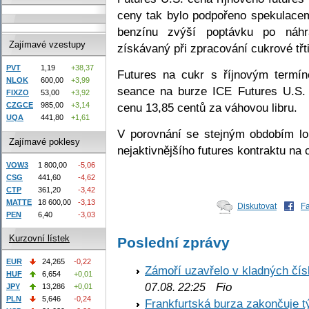
ceny tak bylo podpořeno spekulacem
benzínu zvýší poptávku po náhra
Zajímavé vzestupy
získávaný při zpracování cukrové třt
PVT
1,19
+38,37
Futures na cukr s říjnovým termín
NLOK
600,00
+3,99
seance na burze ICE Futures U.S. 
FIXZO
53,00
+3,92
cenu 13,85 centů za váhovou libru.
CZGCE
985,00
+3,14
UQA
441,80
+1,61
V porovnání se stejným obdobím lo
Zajímavé poklesy
nejaktivnějšího futures kontraktu na 
VOW3
1 800,00
-5,06
CSG
441,60
-4,62
CTP
361,20
-3,42
MATTE
18 600,00
-3,13
Diskutovat
F
PEN
6,40
-3,03
Kurzovní lístek
Poslední zprávy
EUR
24,265
-0,22
Zámoří uzavřelo v kladných č
HUF
6,654
+0,01
Fio
07.08. 22:25
JPY
13,286
+0,01
PLN
5,646
-0,24
Frankfurtská burza zakončuje 