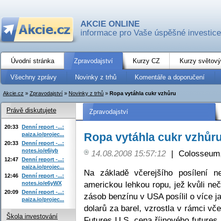
AKCIE ONLINE
informace pro Vaše úspěšné investice
Úvodní stránka
Zpravodajství
Kurzy CZ
Kurzy světový
Všechny zprávy
Novinky z trhů
Komentáře a doporučení
Akcie.cz
»
Zpravodajství
»
Novinky z trhů
»
Ropa vytáhla cukr vzhůru
Právě diskutujete
Zpravodajství
20:33
Denní report -...:
Ropa vytáhla cukr vzhůr
paiza.io/projec...
20:33
Denní report -...:
notes.io/e6iyb
14.08.2008 15:57:12
|
Colosseum,
12:47
Denní report -...:
paiza.io/projec...
Na základě včerejšího posílení ne
12:46
Denní report -...:
americkou lehkou ropu, jež kvůli n
notes.io/e6yWX
20:09
Denní report -...:
zásob benzínu v USA posílil o více ja
paiza.io/projec...
dolarů za barel, vzrostla v rámci v
Škola investování
Futures U.S. cena říjnového futures