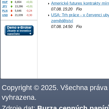
HUF
6,654
+0,01
Americké futures kontrakty mírn
JPY
13,286
+0,01
Fio
07.08. 15:20
PLN
5,646
-0,24
USA: Trh práce - v červenci ub
USD
21,039
-0,30
zemědělství
Fio
07.08. 14:50
Copyright © 2025. Všechna práva
vyhrazena.
Zdroje dat:
Burza cenných papírů