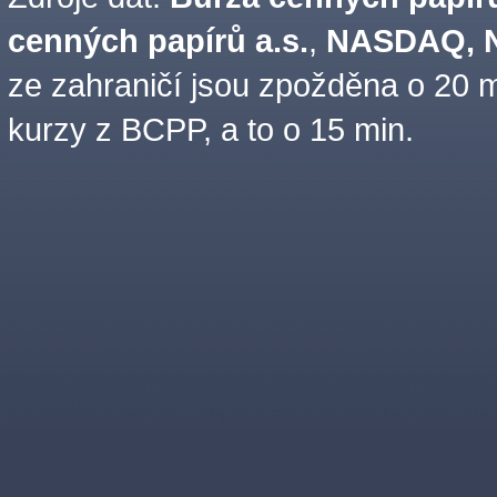
cenných papírů a.s.
,
NASDAQ, N
ze zahraničí jsou zpožděna o 20 m
kurzy z BCPP, a to o 15 min.