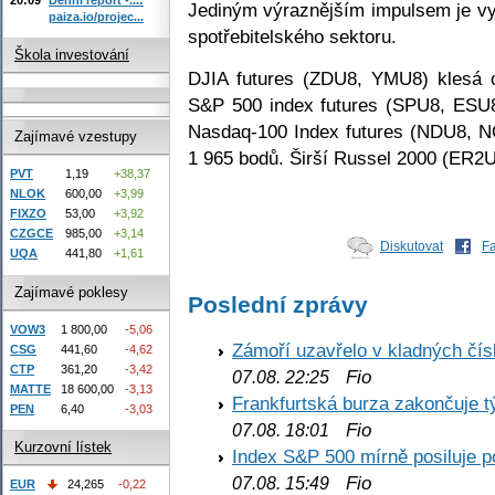
Jediným výraznějším impulsem je vyš
paiza.io/projec...
spotřebitelského sektoru.
Škola investování
DJIA futures (ZDU8, YMU8) klesá 
S&P 500 index futures (SPU8, ESU8
Nasdaq-100 Index futures (NDU8, N
Zajímavé vzestupy
1 965 bodů. Širší Russel 2000 (ER2U
PVT
1,19
+38,37
NLOK
600,00
+3,99
FIXZO
53,00
+3,92
CZGCE
985,00
+3,14
Diskutovat
F
UQA
441,80
+1,61
Zajímavé poklesy
Poslední zprávy
VOW3
1 800,00
-5,06
Zámoří uzavřelo v kladných č
CSG
441,60
-4,62
CTP
361,20
-3,42
Fio
07.08. 22:25
MATTE
18 600,00
-3,13
Frankfurtská burza zakončuje 
PEN
6,40
-3,03
Fio
07.08. 18:01
Kurzovní lístek
Index S&P 500 mírně posiluje p
Fio
07.08. 15:49
EUR
24,265
-0,22