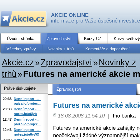
AKCIE ONLINE
informace pro Vaše úspěšné investice
Úvodní stránka
Zpravodajství
Kurzy CZ
Kurzy světový
Všechny zprávy
Novinky z trhů
Komentáře a doporučení
Akcie.cz
»
Zpravodajství
»
Novinky z
trhů
»
Futures na americké akcie m
Právě diskutujete
Zpravodajství
20:33
Denní report -...:
Futures na americké akci
paiza.io/projec...
20:33
Denní report -...:
notes.io/e6iyb
18.08.2008 11:54:10
|
Fio banka
12:47
Denní report -...:
paiza.io/projec...
Futures na americké akcie zahájily 
12:46
Denní report -...:
neočekávají žádné významnější mak
notes.io/e6yWX
20:09
Denní report -...: