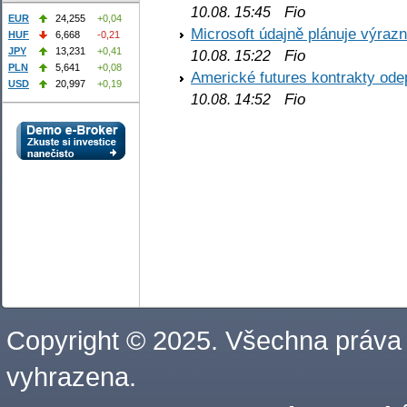
Fio
10.08. 15:45
EUR
24,255
+0,04
Microsoft údajně plánuje výrazn
HUF
6,668
-0,21
JPY
13,231
+0,41
Fio
10.08. 15:22
PLN
5,641
+0,08
Americké futures kontrakty odep
USD
20,997
+0,19
Fio
10.08. 14:52
Copyright © 2025. Všechna práva
vyhrazena.