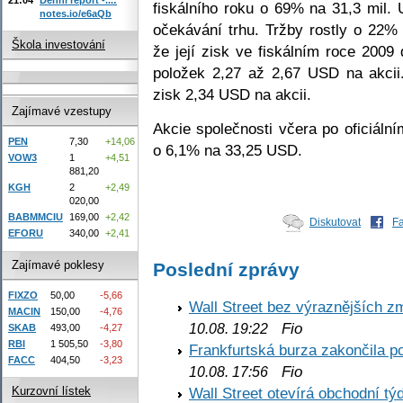
fiskálního roku o 69% na 31,3 mil. 
notes.io/e6aQb
očekávání trhu. Tržby rostly o 22%
Škola investování
že její zisk ve fiskálním roce 200
položek 2,27 až 2,67 USD na akcii.
zisk 2,34 USD na akcii.
Zajímavé vzestupy
Akcie společnosti včera po oficiáln
PEN
7,30
+14,06
o 6,1% na 33,25 USD.
VOW3
1
+4,51
881,20
KGH
2
+2,49
020,00
BABMMCIU
169,00
+2,42
Diskutovat
F
EFORU
340,00
+2,41
Zajímavé poklesy
Poslední zprávy
FIXZO
50,00
-5,66
Wall Street bez výraznějších z
MACIN
150,00
-4,76
Fio
10.08. 19:22
SKAB
493,00
-4,27
RBI
1 505,50
-3,80
Frankfurtská burza zakončila p
FACC
404,50
-3,23
Fio
10.08. 17:56
Wall Street otevírá obchodní t
Kurzovní lístek