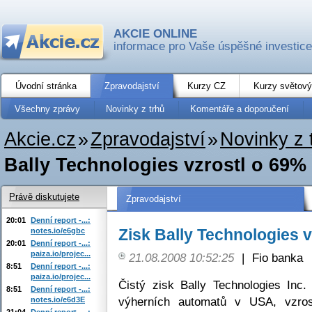
AKCIE ONLINE
informace pro Vaše úspěšné investice
Úvodní stránka
Zpravodajství
Kurzy CZ
Kurzy světový
Všechny zprávy
Novinky z trhů
Komentáře a doporučení
Akcie.cz
»
Zpravodajství
»
Novinky z 
Bally Technologies vzrostl o 69%
Právě diskutujete
Zpravodajství
20:01
Denní report -...:
Zisk Bally Technologies 
notes.io/e6gbc
20:01
Denní report -...:
paiza.io/projec...
21.08.2008 10:52:25
|
Fio banka
8:51
Denní report -...:
paiza.io/projec...
Čistý zisk Bally Technologies Inc.
8:51
Denní report -...:
výherních automatů v USA, vzrost
notes.io/e6d3E
21:04
Denní report -...: