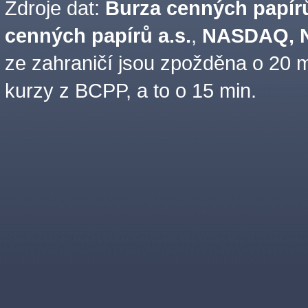
Zdroje dat:
Burza cenných papírů
cenných papírů a.s.
,
NASDAQ, N
ze zahraničí jsou zpožděna o 20 m
kurzy z BCPP, a to o 15 min.