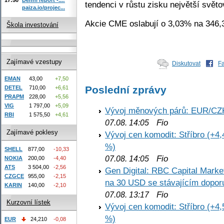
tendenci v růstu zisku největší světo
paiza.io/projec...
Akcie CME oslabují o 3,03% na 346
Škola investování
Zajímavé vzestupy
Diskutovat
F
EMAN
43,00
+7,50
Poslední zprávy
DETEL
710,00
+6,61
PRAPM
228,00
+5,56
VIG
1 797,00
+5,09
Vývoj měnových párů: EUR/CZ
RBI
1 575,50
+4,61
Fio
07.08. 14:05
Zajímavé poklesy
Vývoj cen komodit: Stříbro (+4,
%)
SHELL
877,00
-10,33
Fio
07.08. 14:05
NOKIA
200,00
-4,40
ATS
3 504,00
-2,56
Gen Digital: RBC Capital Marke
CZGCE
955,00
-2,15
na 30 USD se stávajícím dopo
KARIN
140,00
-2,10
Fio
07.08. 13:17
Kurzovní lístek
Vývoj cen komodit: Stříbro (+4,
%)
EUR
24,210
-0,08