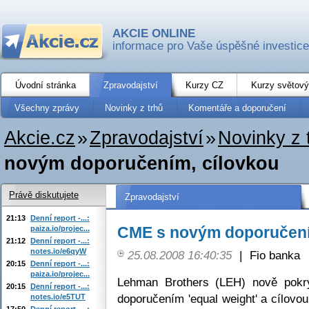
AKCIE ONLINE
informace pro Vaše úspěšné investice
Úvodní stránka
Zpravodajství
Kurzy CZ
Kurzy světový
Všechny zprávy
Novinky z trhů
Komentáře a doporučení
Akcie.cz
»
Zpravodajství
»
Novinky z 
novým doporučením, cílovkou
Právě diskutujete
Zpravodajství
21:13
Denní report -...:
CME s novým doporučení
paiza.io/projec...
21:12
Denní report -...:
notes.io/e6qyW
25.08.2008 16:40:35
|
Fio banka
20:15
Denní report -...:
paiza.io/projec...
Lehman Brothers (LEH) nově pokr
20:15
Denní report -...:
doporučením 'equal weight' a cílovo
notes.io/e5TUT
17:50
Denní report -...: