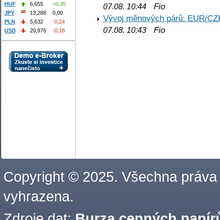
HUF
6,655
+0,35
Fio
07.08. 10:44
JPY
13,288
0,00
Vývoj měnových párů: EUR/CZ
PLN
5,632
-0,24
Fio
07.08. 10:43
USD
20,976
-0,18
Copyright © 2025. Všechna práva
vyhrazena.
Zdroje dat:
Burza cenných papírů