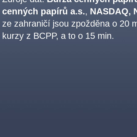
cenných papírů a.s.
,
NASDAQ, N
ze zahraničí jsou zpožděna o 20 m
kurzy z BCPP, a to o 15 min.