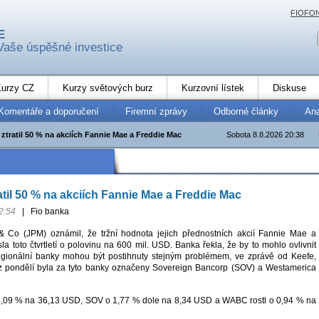
FIOFO
E
Vaše úspěšné investice
urzy CZ
Kurzy světových burz
Kurzovní lístek
Diskuse
Komentáře a doporučení
Firemní zprávy
Odborné články
An
ztratil 50 % na akciích Fannie Mae a Freddie Mac
Sobota 8.8.2026 20:38
til 50 % na akciích Fannie Mae a Freddie Mac
2:54
|
Fio banka
Co (JPM) oznámil, že tržní hodnota jejich přednostních akcií Fannie Mae a
a toto čtvrtletí o polovinu na 600 mil. USD. Banka řekla, že by to mohlo ovlivnit
 regionální banky mohou být postihnuty stejným problémem, ve zprávě od Keefe,
z pondělí byla za tyto banky označeny Sovereign Bancorp (SOV) a Westamerica
 4,09 % na 36,13 USD, SOV o 1,77 % dole na 8,34 USD a WABC rostl o 0,94 % na