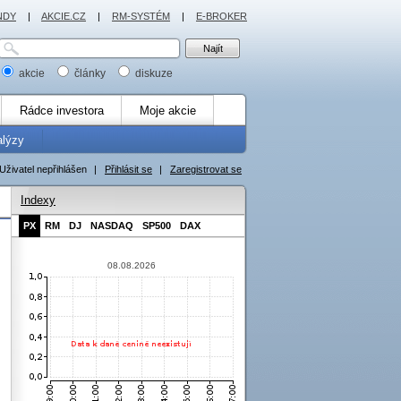
NDY
|
AKCIE.CZ
|
RM-SYSTÉM
|
E-BROKER
akcie
články
diskuze
Rádce investora
Moje akcie
alýzy
Uživatel nepřihlášen
|
Přihlásit se
|
Zaregistrovat se
Indexy
PX
RM
DJ
NASDAQ
SP500
DAX
08.08.2026