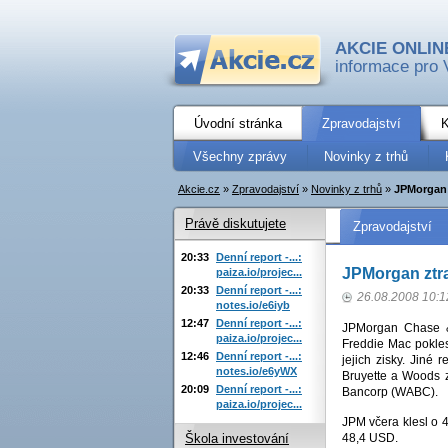
AKCIE ONLIN
informace pro 
Úvodní stránka
Zpravodajství
K
Všechny zprávy
Novinky z trhů
Akcie.cz
»
Zpravodajství
»
Novinky z trhů
»
JPMorgan 
Právě diskutujete
Zpravodajství
20:33
Denní report -...:
JPMorgan ztra
paiza.io/projec...
20:33
Denní report -...:
26.08.2008 10:1
notes.io/e6iyb
12:47
Denní report -...:
JPMorgan Chase & 
paiza.io/projec...
Freddie Mac poklesl
12:46
Denní report -...:
jejich zisky. Jiné
notes.io/e6yWX
Bruyette a Woods 
20:09
Denní report -...:
Bancorp (WABC).
paiza.io/projec...
JPM včera klesl o
48,4 USD.
Škola investování