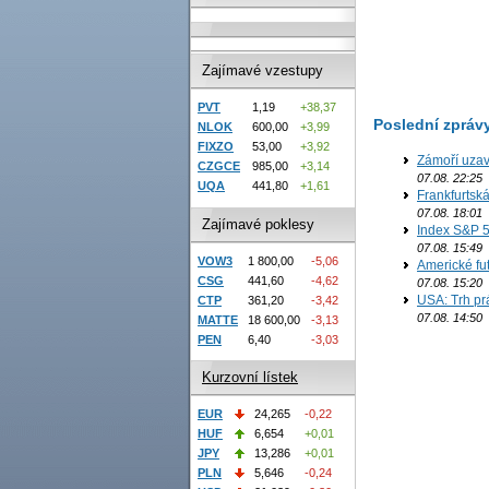
Zajímavé vzestupy
PVT
1,19
+38,37
Poslední zpráv
NLOK
600,00
+3,99
FIXZO
53,00
+3,92
Zámoří uzav
CZGCE
985,00
+3,14
07.08. 22:25
UQA
441,80
+1,61
Frankfurtsk
07.08. 18:01
Zajímavé poklesy
Index S&P 5
07.08. 15:49
VOW3
1 800,00
-5,06
Americké fut
CSG
441,60
-4,62
07.08. 15:20
USA: Trh prá
CTP
361,20
-3,42
07.08. 14:50
MATTE
18 600,00
-3,13
PEN
6,40
-3,03
Kurzovní lístek
EUR
24,265
-0,22
HUF
6,654
+0,01
JPY
13,286
+0,01
PLN
5,646
-0,24