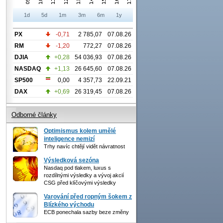
1d
5d
1m
3m
6m
1y
PX
-0,71
2 785,07
07.08.26
RM
-1,20
772,27
07.08.26
DJIA
+0,28
54 036,93
07.08.26
NASDAQ
+1,13
26 645,60
07.08.26
SP500
0,00
4 357,73
22.09.21
DAX
+0,69
26 319,45
07.08.26
Odborné články
Optimismus kolem umělé
inteligence nemizí
Trhy navíc chtějí vidět návratnost
Výsledková sezóna
Nasdaq pod tlakem, luxus s
rozdílnými výsledky a vývoj akcií
CSG před klíčovými výsledky
Varování před ropným šokem z
Blízkého východu
ECB ponechala sazby beze změny