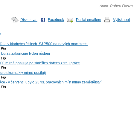
Autor: Robert Flasza
Diskutovat
Facebook
Poslat emailem
Vytisknout
y
řelo v kladných číslech, S&P500 na nových maximech
Fio
á burza zakončuje týden růstem
Fio
00 mírně posiluje po slabších datech z trhu práce
Fio
ures kontrakty mírně posilují
Fio
ce - v červenci ubylo 23 tis. pracovních míst mimo zemědělství
Fio