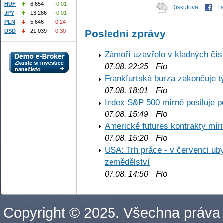
HUF
6,654
+0,01
Diskutovat
F
JPY
13,286
+0,01
PLN
5,646
-0,24
USD
21,039
-0,30
Poslední zprávy
Zámoří uzavřelo v kladných č
Fio
07.08. 22:25
Frankfurtská burza zakončuje 
Fio
07.08. 18:01
Index S&P 500 mírně posiluje p
Fio
07.08. 15:49
Americké futures kontrakty mírn
Fio
07.08. 15:20
USA: Trh práce - v červenci ub
zemědělství
Fio
07.08. 14:50
Copyright © 2025. Všechna práva