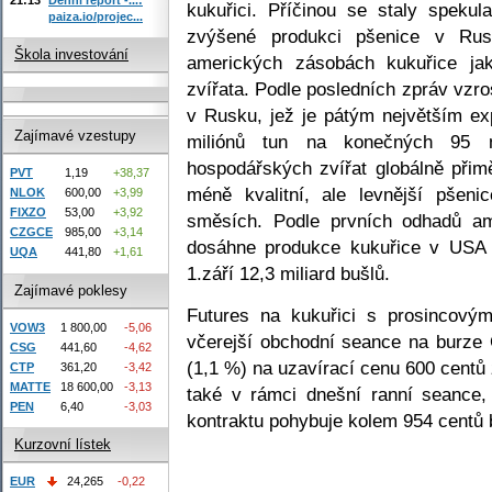
kukuřici. Příčinou se staly spekul
paiza.io/projec...
zvýšené produkci pšenice v Rus
Škola investování
amerických zásobách kukuřice ja
zvířata. Podle posledních zpráv vzr
v Rusku, jež je pátým největším ex
Zajímavé vzestupy
miliónů tun na konečných 95 m
hospodářských zvířat globálně přim
PVT
1,19
+38,37
méně kvalitní, ale levnější pšen
NLOK
600,00
+3,99
FIXZO
53,00
+3,92
směsích. Podle prvních odhadů am
CZGCE
985,00
+3,14
dosáhne produkce kukuřice v USA 
UQA
441,80
+1,61
1.září 12,3 miliard bušlů.
Zajímavé poklesy
Futures na kukuřici s prosincový
VOW3
1 800,00
-5,06
včerejší obchodní seance na burze 
CSG
441,60
-4,62
(1,1 %) na uzavírací cenu 600 centů 
CTP
361,20
-3,42
MATTE
18 600,00
-3,13
také v rámci dnešní ranní seance,
PEN
6,40
-3,03
kontraktu pohybuje kolem 954 centů 
Kurzovní lístek
EUR
24,265
-0,22