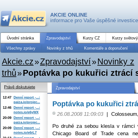
AKCIE ONLINE
informace pro Vaše úspěšné investice
Úvodní stránka
Zpravodajství
Kurzy CZ
Kurzy světový
Všechny zprávy
Novinky z trhů
Komentáře a doporučení
Akcie.cz
»
Zpravodajství
»
Novinky z
trhů
»
Poptávka po kukuřici ztrácí 
Právě diskutujete
Zpravodajství
12:47
Denní report -...:
Poptávka po kukuřici ztrá
paiza.io/projec...
12:46
Denní report -...:
notes.io/e6yWX
26.08.2008 11:09:03
|
Colosseum,
20:09
Denní report -...:
paiza.io/projec...
Po druhé za sebou klesla v rámci 
20:09
Denní report -...:
Chicago Board of Trade cena neja
notes.io/e6rL7
21:13
Denní report -...: