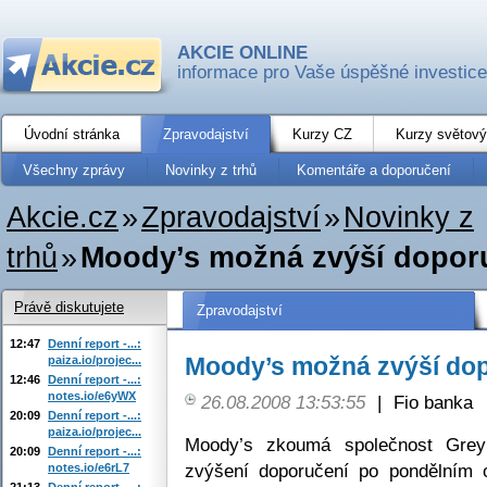
AKCIE ONLINE
informace pro Vaše úspěšné investice
Úvodní stránka
Zpravodajství
Kurzy CZ
Kurzy světový
Všechny zprávy
Novinky z trhů
Komentáře a doporučení
Akcie.cz
»
Zpravodajství
»
Novinky z
trhů
»
Moody’s možná zvýší doporu
Právě diskutujete
Zpravodajství
12:47
Denní report -...:
Moody’s možná zvýší dop
paiza.io/projec...
12:46
Denní report -...:
notes.io/e6yWX
26.08.2008 13:53:55
|
Fio banka
20:09
Denní report -...:
paiza.io/projec...
Moody’s zkoumá společnost Gre
20:09
Denní report -...:
zvýšení doporučení po pondělním
notes.io/e6rL7
21:13
Denní report -...: