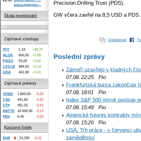
Precision Drilling Trust (PDS).
paiza.io/projec...
GW včera zavřel na 8,5 USD a PDS 
Škola investování
Zajímavé vzestupy
Diskutovat
F
PVT
1,19
+38,37
Poslední zprávy
NLOK
600,00
+3,99
FIXZO
53,00
+3,92
CZGCE
985,00
+3,14
Zámoří uzavřelo v kladných č
UQA
441,80
+1,61
Fio
07.08. 22:25
Zajímavé poklesy
Frankfurtská burza zakončuje 
Fio
07.08. 18:01
VOW3
1 800,00
-5,06
Index S&P 500 mírně posiluje p
CSG
441,60
-4,62
CTP
361,20
-3,42
Fio
07.08. 15:49
MATTE
18 600,00
-3,13
Americké futures kontrakty mírn
PEN
6,40
-3,03
Fio
07.08. 15:20
Kurzovní lístek
USA: Trh práce - v červenci ub
zemědělství
EUR
24,265
-0,22