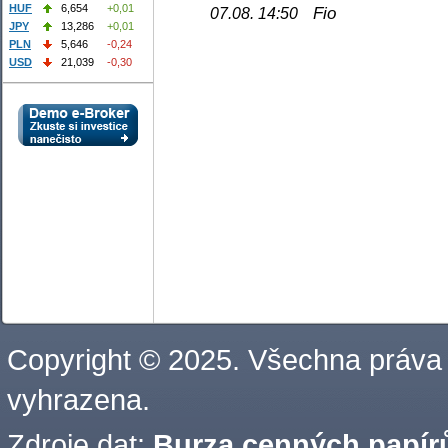
HUF
6,654
+0,01
Fio
07.08. 14:50
JPY
13,286
+0,01
PLN
5,646
-0,24
USD
21,039
-0,30
Copyright © 2025. Všechna práva
vyhrazena.
Zdroje dat:
Burza cenných papírů