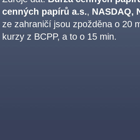
cenných papírů a.s.
,
NASDAQ, N
ze zahraničí jsou zpožděna o 20 m
kurzy z BCPP, a to o 15 min.