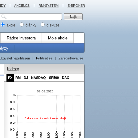
NDY
|
AKCIE.CZ
|
RM-SYSTÉM
|
E-BROKER
akcie
články
diskuze
Rádce investora
Moje akcie
alýzy
Uživatel nepřihlášen
|
Přihlásit se
|
Zaregistrovat se
Indexy
PX
RM
DJ
NASDAQ
SP500
DAX
08.08.2026