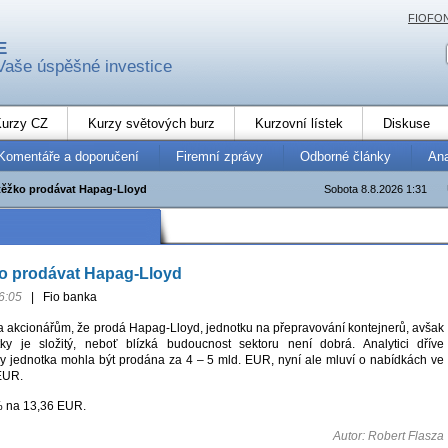
FIOFO
E
Vaše úspěšné investice
urzy CZ
Kurzy světových burz
Kurzovní lístek
Diskuse
Komentáře a doporučení
Firemní zprávy
Odborné články
An
těžko prodávat Hapag-Lloyd
Sobota 8.8.2026 1:31
ko prodávat Hapag-Lloyd
6:05
|
Fio banka
ila akcionářům, že prodá Hapag-Lloyd, jednotku na přepravování kontejnerů, avšak
tky je složitý, neboť blízká budoucnost sektoru není dobrá. Analytici dříve
by jednotka mohla být prodána za 4 – 5 mld. EUR, nyní ale mluví o nabídkách ve
 EUR.
% na 13,36 EUR.
Autor: Robert Flasza