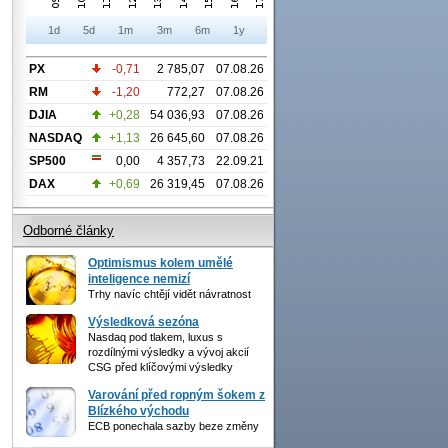
1d
5d
1m
3m
6m
1y
PX
-0,71
2 785,07
07.08.26
RM
-1,20
772,27
07.08.26
DJIA
+0,28
54 036,93
07.08.26
NASDAQ
+1,13
26 645,60
07.08.26
SP500
0,00
4 357,73
22.09.21
DAX
+0,69
26 319,45
07.08.26
Odborné články
Optimismus kolem umělé
inteligence nemizí
Trhy navíc chtějí vidět návratnost
Výsledková sezóna
Nasdaq pod tlakem, luxus s
rozdílnými výsledky a vývoj akcií
CSG před klíčovými výsledky
Varování před ropným šokem z
Blízkého východu
ECB ponechala sazby beze změny