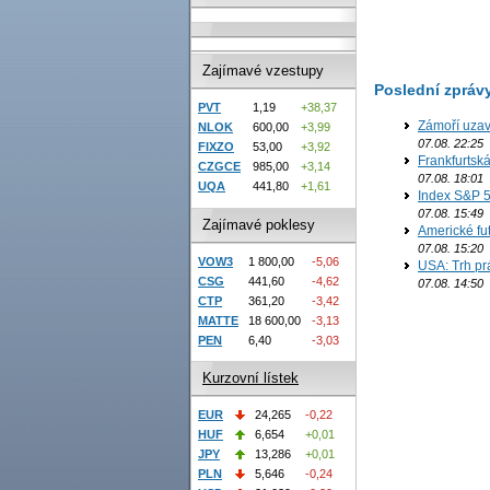
Zajímavé vzestupy
Poslední zpráv
PVT
1,19
+38,37
Zámoří uzav
NLOK
600,00
+3,99
07.08. 22:25
FIXZO
53,00
+3,92
Frankfurtsk
CZGCE
985,00
+3,14
07.08. 18:01
UQA
441,80
+1,61
Index S&P 5
07.08. 15:49
Zajímavé poklesy
Americké fut
07.08. 15:20
VOW3
1 800,00
-5,06
USA: Trh prá
CSG
441,60
-4,62
07.08. 14:50
CTP
361,20
-3,42
MATTE
18 600,00
-3,13
PEN
6,40
-3,03
Kurzovní lístek
EUR
24,265
-0,22
HUF
6,654
+0,01
JPY
13,286
+0,01
PLN
5,646
-0,24