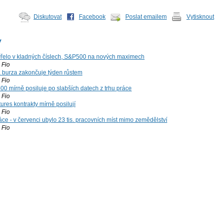
Diskutovat
Facebook
Poslat emailem
Vytisknout
y
řelo v kladných číslech, S&P500 na nových maximech
Fio
á burza zakončuje týden růstem
Fio
00 mírně posiluje po slabších datech z trhu práce
Fio
ures kontrakty mírně posilují
Fio
ce - v červenci ubylo 23 tis. pracovních míst mimo zemědělství
Fio