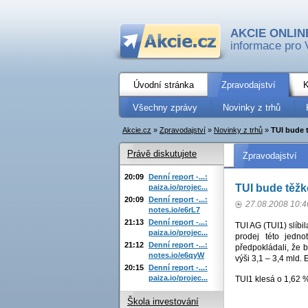
AKCIE ONLIN
informace pro 
Úvodní stránka
Zpravodajství
K
Všechny zprávy
Novinky z trhů
Akcie.cz
»
Zpravodajství
»
Novinky z trhů
»
TUI bude 
Právě diskutujete
Zpravodajství
20:09
Denní report -...:
TUI bude těž
paiza.io/projec...
20:09
Denní report -...:
27.08.2008 10:4
notes.io/e6rL7
21:13
Denní report -...:
TUI AG (TUI1) slíb
paiza.io/projec...
prodej této jedno
21:12
Denní report -...:
předpokládali, že 
notes.io/e6qyW
výši 3,1 – 3,4 mld.
20:15
Denní report -...:
paiza.io/projec...
TUI1 klesá o 1,62 
Škola investování