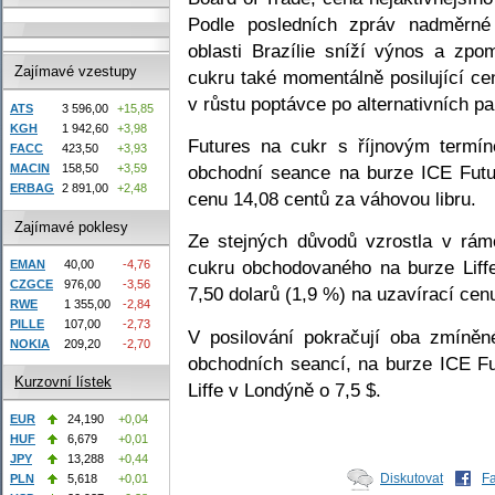
Podle posledních zpráv nadměrné d
oblasti Brazílie sníží výnos a zpo
Zajímavé vzestupy
cukru také momentálně posilující ce
v růstu poptávce po alternativních pa
ATS
3 596,00
+15,85
KGH
1 942,60
+3,98
Futures na cukr s říjnovým termín
FACC
423,50
+3,93
obchodní seance na burze ICE Futu
MACIN
158,50
+3,59
ERBAG
2 891,00
+2,48
cenu 14,08 centů za váhovou libru.
Zajímavé poklesy
Ze stejných důvodů vzrostla v rám
cukru obchodovaného na burze Liff
EMAN
40,00
-4,76
CZGCE
976,00
-3,56
7,50 dolarů (1,9 %) na uzavírací cen
RWE
1 355,00
-2,84
PILLE
107,00
-2,73
V posilování pokračují oba zmíněn
NOKIA
209,20
-2,70
obchodních seancí, na burze ICE Fu
Kurzovní lístek
Liffe v Londýně o 7,5 $.
EUR
24,190
+0,04
HUF
6,679
+0,01
JPY
13,288
+0,44
Diskutovat
F
PLN
5,618
+0,01