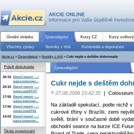
AKCIE ONLINE
informace pro Vaše úspěšné investice
Úvodní stránka
Zpravodajství
Kurzy CZ
Kurzy světový
Všechny zprávy
Novinky z trhů
Komentáře a doporučení
Akcie.cz
»
Zpravodajství
»
Novinky z trhů
»
Cukr nejde s deštěm dohromady
Právě diskutujete
Zpravodajství
20:15
Denní report -...:
Cukr nejde s deštěm do
paiza.io/projec...
20:15
Denní report -...:
notes.io/e5TUT
27.08.2008 15:42:35
|
Colosseum,
17:50
Denní report -...:
paiza.io/projec...
Na základě spekulací, podle nichž v 
17:50
Denní report -...:
cukrové třtiny v Brazílii, zemi nejv
notes.io/e5T61
14:03
Denní report -...:
světě, brání v současné době vydat
paiza.io/projec...
obchodní seance na burze ICE Futur
Škola investování
Board of Trade, cena nejaktivnějšího