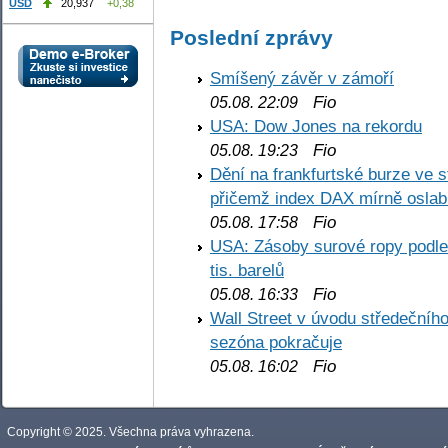
USD
20,937
+0,38
Poslední zprávy
Smíšený závěr v zámoří
Fio
05.08. 22:09
USA: Dow Jones na rekordu
Fio
05.08. 19:23
Dění na frankfurtské burze ve s
přičemž index DAX mírně oslabi
Fio
05.08. 17:58
USA: Zásoby surové ropy podle 
tis. barelů
Fio
05.08. 16:33
Wall Street v úvodu středečníh
sezóna pokračuje
Fio
05.08. 16:02
Copyright © 2025. Všechna práva vyhrazena.