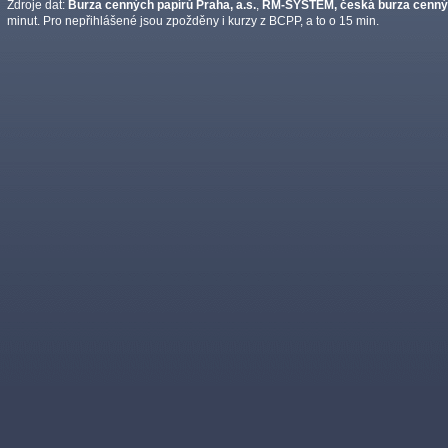
Zdroje dat:
Burza cenných papírů Praha, a.s.
,
RM-SYSTÉM, česká burza cennýc
minut. Pro nepřihlášené jsou zpožděny i kurzy z BCPP, a to o 15 min.