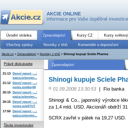
AKCIE ONLINE
informace pro Vaše úspěšné investice
Úvodní stránka
Zpravodajství
Kurzy CZ
Kurzy světový
Všechny zprávy
Novinky z trhů
Komentáře a doporučení
Akcie.cz
»
Zpravodajství
»
Novinky z trhů
»
Shinogi kupuje Sciele Pharma
Právě diskutujete
Zpravodajství
21:13
Denní report -...:
Shinogi kupuje Sciele P
paiza.io/projec...
21:12
Denní report -...:
notes.io/e6qyW
01.09.2008 13:30:53
|
Fio banka
20:15
Denní report -...:
paiza.io/projec...
Shinogi & Co., japonský výrobce lé
20:15
Denní report -...:
za 1,4 mld. USD. Akcionáři obdrží 31
notes.io/e5TUT
17:50
Denní report -...:
paiza.io/projec...
SCRX zavřel v pátek na 19,27 USD.
Škola investování