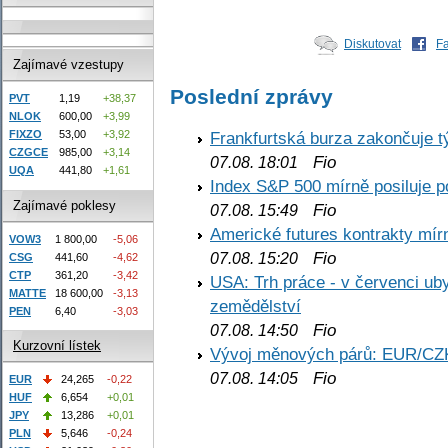
Diskutovat
F
Zajímavé vzestupy
Poslední zprávy
PVT
1,19
+38,37
NLOK
600,00
+3,99
Frankfurtská burza zakončuje 
FIXZO
53,00
+3,92
CZGCE
985,00
+3,14
Fio
07.08. 18:01
UQA
441,80
+1,61
Index S&P 500 mírně posiluje p
Zajímavé poklesy
Fio
07.08. 15:49
Americké futures kontrakty mírn
VOW3
1 800,00
-5,06
Fio
07.08. 15:20
CSG
441,60
-4,62
CTP
361,20
-3,42
USA: Trh práce - v červenci ub
MATTE
18 600,00
-3,13
zemědělství
PEN
6,40
-3,03
Fio
07.08. 14:50
Kurzovní lístek
Vývoj měnových párů: EUR/CZ
Fio
07.08. 14:05
EUR
24,265
-0,22
HUF
6,654
+0,01
JPY
13,286
+0,01
PLN
5,646
-0,24