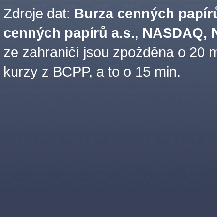
Zdroje dat:
Burza cenných papírů
cenných papírů a.s.
,
NASDAQ, N
ze zahraničí jsou zpožděna o 20 m
kurzy z BCPP, a to o 15 min.