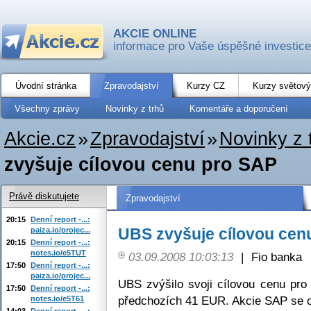
AKCIE ONLINE
informace pro Vaše úspěšné investice
Úvodní stránka
Zpravodajství
Kurzy CZ
Kurzy světový
Všechny zprávy
Novinky z trhů
Komentáře a doporučení
Akcie.cz
»
Zpravodajství
»
Novinky z 
zvyšuje cílovou cenu pro SAP
Právě diskutujete
Zpravodajství
20:15
Denní report -...:
UBS zvyšuje cílovou cen
paiza.io/projec...
20:15
Denní report -...:
notes.io/e5TUT
03.09.2008 10:03:13
|
Fio banka
17:50
Denní report -...:
paiza.io/projec...
UBS zvýšilo svoji cílovou cenu p
17:50
Denní report -...:
předchozích 41 EUR. Akcie SAP se o
notes.io/e5T61
14:03
Denní report -...: