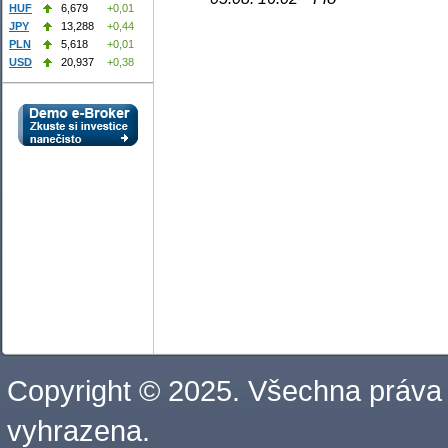
HUF
6,679
+0,01
JPY
13,288
+0,44
PLN
5,618
+0,01
USD
20,937
+0,38
Copyright © 2025. Všechna práva
vyhrazena.