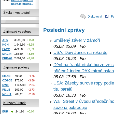
paiza.io/projec...
Škola investování
Diskutovat
F
Poslední zprávy
Zajímavé vzestupy
Smíšený závěr v zámoří
ATS
3 596,00
+15,85
KGH
1 942,60
+3,98
Fio
05.08. 22:09
FACC
423,50
+3,93
USA: Dow Jones na rekordu
MACIN
158,50
+3,59
Fio
05.08. 19:23
ERBAG
2 891,00
+2,48
Dění na frankfurtské burze ve s
Zajímavé poklesy
přičemž index DAX mírně oslabi
EMAN
40,00
-4,76
Fio
05.08. 17:58
CZGCE
976,00
-3,56
USA: Zásoby surové ropy podle 
RWE
1 355,00
-2,84
tis. barelů
PILLE
107,00
-2,73
NOKIA
209,20
-2,70
Fio
05.08. 16:33
Wall Street v úvodu středečníh
Kurzovní lístek
sezóna pokračuje
EUR
24,190
+0,04
Fio
05.08. 16:02