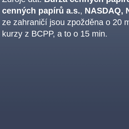
cenných papírů a.s.
,
NASDAQ, N
ze zahraničí jsou zpožděna o 20 m
kurzy z BCPP, a to o 15 min.