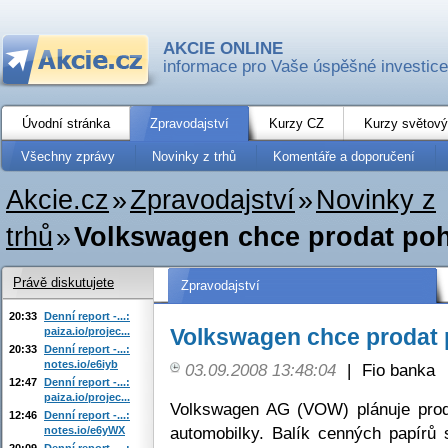
AKCIE ONLINE
informace pro Vaše úspěšné investice
Úvodní stránka
Zpravodajství
Kurzy CZ
Kurzy světový
Všechny zprávy
Novinky z trhů
Komentáře a doporučení
Akcie.cz
»
Zpravodajství
»
Novinky z
trhů
»
Volkswagen chce prodat po
Právě diskutujete
Zpravodajství
20:33
Denní report -...:
Volkswagen chce prodat
paiza.io/projec...
20:33
Denní report -...:
notes.io/e6iyb
03.09.2008 13:48:04
|
Fio banka
12:47
Denní report -...:
paiza.io/projec...
Volkswagen AG (VOW) plánuje prod
12:46
Denní report -...:
automobilky. Balík cenných papírů
notes.io/e6yWX
20:09
Denní report -...: