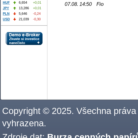
HUF
6,654
+0,01
Fio
07.08. 14:50
JPY
13,286
+0,01
PLN
5,646
-0,24
USD
21,039
-0,30
Copyright © 2025. Všechna práva
vyhrazena.
Zdroje dat:
Burza cenných papírů