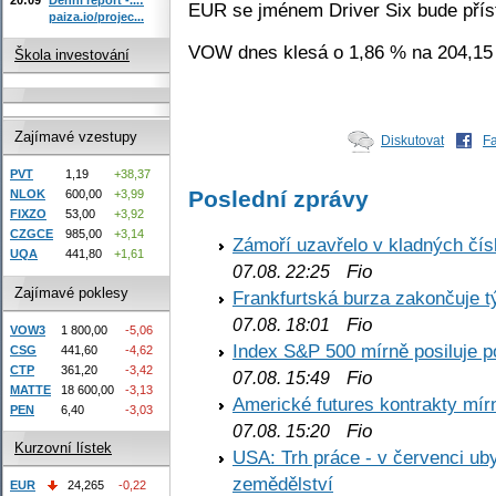
EUR se jménem Driver Six bude příst
paiza.io/projec...
VOW dnes klesá o 1,86 % na 204,15
Škola investování
Zajímavé vzestupy
Diskutovat
F
PVT
1,19
+38,37
Poslední zprávy
NLOK
600,00
+3,99
FIXZO
53,00
+3,92
CZGCE
985,00
+3,14
Zámoří uzavřelo v kladných č
UQA
441,80
+1,61
Fio
07.08. 22:25
Zajímavé poklesy
Frankfurtská burza zakončuje 
Fio
07.08. 18:01
VOW3
1 800,00
-5,06
Index S&P 500 mírně posiluje p
CSG
441,60
-4,62
CTP
361,20
-3,42
Fio
07.08. 15:49
MATTE
18 600,00
-3,13
Americké futures kontrakty mírn
PEN
6,40
-3,03
Fio
07.08. 15:20
Kurzovní lístek
USA: Trh práce - v červenci ub
zemědělství
EUR
24,265
-0,22