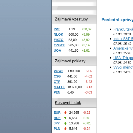
Zajímavé vzestupy
Poslední zpráv
Frankfurtsk
PVT
1,19
+38,37
07.08. 18:01
NLOK
600,00
+3,99
Index S&P 5
FIXZO
53,00
+3,92
07.08. 15:49
CZGCE
985,00
+3,14
Americké fut
UQA
441,80
+1,61
07.08. 15:20
USA: Trh prá
Zajímavé poklesy
07.08. 14:50
Vývoj měno
VOW3
1 800,00
-5,06
07.08. 14:05
CSG
441,60
-4,62
CTP
361,20
-3,42
MATTE
18 600,00
-3,13
PEN
6,40
-3,03
Kurzovní lístek
EUR
24,265
-0,22
HUF
6,654
+0,01
JPY
13,286
+0,01
PLN
5,646
-0,24