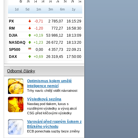
1d
5d
1m
3m
6m
1y
PX
-0,71
2 785,07
16:15:29
RM
-1,20
772,27
16:58:30
DJIA
+0,19
53 986,12
18:13:09
NASDAQ
+1,23
26 672,72
18:13:20
SP500
0,00
4 357,73
22.09.21
DAX
+0,69
26 319,45
17:50:00
Odborné články
Optimismus kolem umělé
inteligence nemizí
Trhy navíc chtějí vidět návratnost
Výsledková sezóna
Nasdaq pod tlakem, luxus s
rozdílnými výsledky a vývoj akcií
CSG před klíčovými výsledky
Varování před ropným šokem z
Blízkého východu
ECB ponechala sazby beze změny