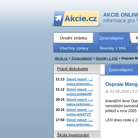
AKCIE ONLIN
informace pro 
Úvodní stránka
Zpravodajství
K
Všechny zprávy
Novinky z trhů
Akcie.cz
»
Zpravodajství
»
Novinky z trhů
»
Ospraie 
Právě diskutujete
Zpravodajství
21:13
Denní report -...:
Ospraie Mang
paiza.io/projec...
21:12
Denní report -...:
03.09.2008 15:0
notes.io/e6qyW
20:15
Denní report -...:
Investiční fond Os
paiza.io/projec...
nerostným surovinám
20:15
Denní report -...:
jelikož v roce 2005
notes.io/e5TUT
17:50
Denní report -...:
LEH dnes roste o 
paiza.io/projec...
Škola investování