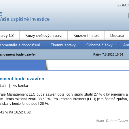
FIOFO
E
Vaše úspěšné investice
urzy CZ
Kurzy světových burz
Kurzovní lístek
Diskuse
Komentáře a doporučení
Firemní zprávy
Odborné články
An
Mangement bude uzavřen
Pátek 7.8.2026 18:34
ement bude uzavřen
1:29
|
Fio banka
praie Management LLC bude zavřen poté, co v srpnu ztratil 27 % díky energiím a
. Tento rok fond ztratil 38,59 %. Pro Lehman Brothers (LEH) je to špatná zpráva,
 získal v tomto fondu podíl 20 %.
2,42 % na 16,52 USD.
Autor: Robert Flasza