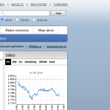
NDY
|
AKCIE.CZ
|
RM-SYSTÉM
|
E-BROKER
akcie
články
diskuze
Rádce investora
Moje akcie
alýzy
Uživatel nepřihlášen
|
Přihlásit se
|
Zaregistrovat se
Indexy
PX
RM
DJ
NASDAQ
SP500
DAX
07.08.2026