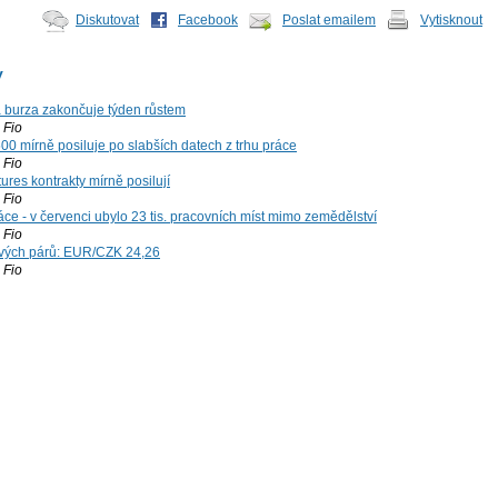
Diskutovat
Facebook
Poslat emailem
Vytisknout
y
á burza zakončuje týden růstem
Fio
00 mírně posiluje po slabších datech z trhu práce
Fio
ures kontrakty mírně posilují
Fio
ce - v červenci ubylo 23 tis. pracovních míst mimo zemědělství
Fio
vých párů: EUR/CZK 24,26
Fio