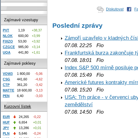
Diskutovat
F
Zajímavé vzestupy
Poslední zprávy
PVT
1,19
+38,37
NLOK
600,00
+3,99
Zámoří uzavřelo v kladných č
FIXZO
53,00
+3,92
Fio
07.08. 22:25
CZGCE
985,00
+3,14
Frankfurtská burza zakončuje 
UQA
441,80
+1,61
Fio
07.08. 18:01
Zajímavé poklesy
Index S&P 500 mírně posiluje p
VOW3
1 800,00
-5,06
Fio
07.08. 15:49
CSG
441,60
-4,62
Americké futures kontrakty mírn
CTP
361,20
-3,42
Fio
07.08. 15:20
MATTE
18 600,00
-3,13
PEN
6,40
-3,03
USA: Trh práce - v červenci ub
zemědělství
Kurzovní lístek
Fio
07.08. 14:50
EUR
24,265
-0,22
HUF
6,654
+0,01
JPY
13,286
+0,01
PLN
5,646
-0,24