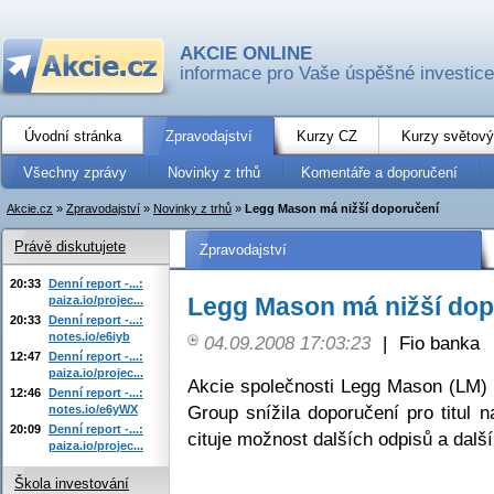
AKCIE ONLINE
informace pro Vaše úspěšné investice
Úvodní stránka
Zpravodajství
Kurzy CZ
Kurzy světový
Všechny zprávy
Novinky z trhů
Komentáře a doporučení
Akcie.cz
»
Zpravodajství
»
Novinky z trhů
»
Legg Mason má nižší doporučení
Právě diskutujete
Zpravodajství
20:33
Denní report -...:
Legg Mason má nižší dop
paiza.io/projec...
20:33
Denní report -...:
notes.io/e6iyb
04.09.2008 17:03:23
|
Fio banka
12:47
Denní report -...:
paiza.io/projec...
Akcie společnosti Legg Mason (LM) 
12:46
Denní report -...:
Group snížila doporučení pro titul n
notes.io/e6yWX
20:09
Denní report -...:
cituje možnost dalších odpisů a dalš
paiza.io/projec...
Škola investování