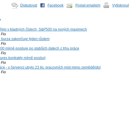
Diskutovat
Facebook
Poslat emailem
Vytisknout
y
řelo v kladných číslech, S&P500 na nových maximech
Fio
á burza zakončuje týden růstem
Fio
00 mírně posiluje po slabších datech z trhu práce
Fio
ures kontrakty mírně posilují
Fio
ce - v červenci ubylo 23 tis. pracovních míst mimo zemědělství
Fio