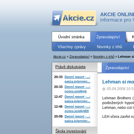
AKCIE ONLIN
informace pro 
Úvodní stránka
Zpravodajství
K
Všechny zprávy
Novinky z trhů
Akcie.cz
»
Zpravodajství
»
Novinky z trhů
»
Lehman si
Právě diskutujete
Zpravodajství
20:33
Denní report -...:
Lehman si mo
paiza.io/projec...
20:33
Denní report -...:
05.09.2008 10:5
notes.io/e6iyb
12:47
Denní report -...:
Lehman Brothers (
paiza.io/projec...
podložených hypot
12:46
Denní report -...:
Lehman, nebo cizí in
notes.io/e6yWX
20:09
Denní report -...:
LEH včera zavřel n
paiza.io/projec...
Škola investování