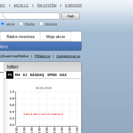
NDY
|
AKCIE.CZ
|
RM-SYSTÉM
|
E-BROKER
akcie
články
diskuze
Rádce investora
Moje akcie
alýzy
Uživatel nepřihlášen
|
Přihlásit se
|
Zaregistrovat se
Indexy
PX
RM
DJ
NASDAQ
SP500
DAX
09.08.2026