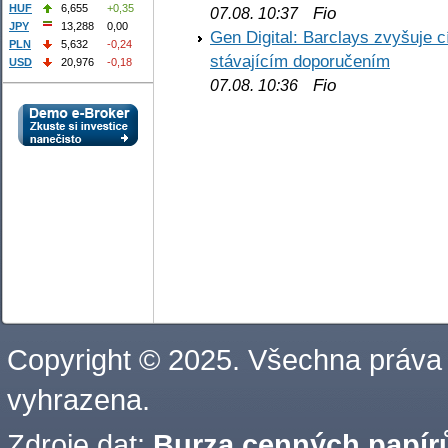
HUF
6,655
+0,35
Fio
07.08. 10:37
JPY
13,288
0,00
Gen Digital: Barclays zvyšuje
PLN
5,632
-0,24
stávajícím doporučením
USD
20,976
-0,18
Fio
07.08. 10:36
Copyright © 2025. Všechna práva
vyhrazena.
Zdroje dat:
Burza cenných papírů