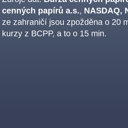
cenných papírů a.s.
,
NASDAQ, N
ze zahraničí jsou zpožděna o 20 m
kurzy z BCPP, a to o 15 min.