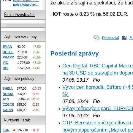
že akcie získají na spekulaci, že bu
paiza.io/projec...
HOT roste o 8,23 % na 56,02 EUR.
Škola investování
Zajímavé vzestupy
Diskutovat
F
EMAN
43,00
+7,50
Poslední zprávy
DETEL
710,00
+6,61
PRAPM
228,00
+5,56
VIG
1 797,00
+5,09
Gen Digital: RBC Capital Marke
RBI
1 575,50
+4,61
na 30 USD se stávajícím dopo
Zajímavé poklesy
Fio
07.08. 13:17
Vývoj cen komodit: Stříbro (+4,
SHELL
877,00
-10,33
%)
NOKIA
200,00
-4,40
ATS
3 504,00
-2,56
Fio
07.08. 10:44
CZGCE
955,00
-2,15
Vývoj měnových párů: EUR/CZ
KARIN
140,00
-2,10
Fio
07.08. 10:43
Kurzovní lístek
CTP: Bernstein snižuje cílovo
novým doporučením „Market pe
EUR
24,210
-0,08