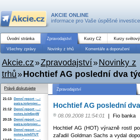
AKCIE ONLINE
informace pro Vaše úspěšné investice
Úvodní stránka
Zpravodajství
Kurzy CZ
Kurzy světový
Všechny zprávy
Novinky z trhů
Komentáře a doporučení
Akcie.cz
»
Zpravodajství
»
Novinky z
trhů
»
Hochtief AG poslední dva tý
Právě diskutujete
Zpravodajství
21:13
Denní report -...:
Hochtief AG poslední dva
paiza.io/projec...
21:12
Denní report -...:
notes.io/e6qyW
08.09.2008 11:54:01
|
Fio banka
20:15
Denní report -...:
paiza.io/projec...
Hochtief AG (HOT) výrazně rostl pos
20:15
Denní report -...:
zařadil Goldman Sachs a vydal dopo
notes.io/e5TUT
17:50
Denní report -...: