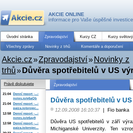
AKCIE ONLINE
informace pro Vaše úspěšné investice
Úvodní stránka
Zpravodajství
Kurzy CZ
Kurzy světový
Všechny zprávy
Novinky z trhů
Komentáře a doporučení
Akcie.cz
»
Zpravodajství
»
Novinky z
trhů
»
Důvěra spotřebitelů v US vý
Právě diskutujete
Zpravodajství
21:04
Denní report -...:
Důvěra spotřebitelů v US
notes.io/e6aQb
21:04
Denní report -...:
paiza.io/projec...
12.09.2008 16:10:37
|
Fio banka
12:58
Denní report -...:
notes.io/e6ay9
Důvěra US spotřebitelů v září výra
12:58
Denní report -...:
Michiganské Univerzity. Ten vzr
paiza.io/projec...
20:33
Denní report -...: