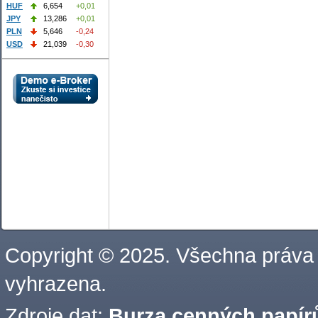
HUF
6,654
+0,01
JPY
13,286
+0,01
PLN
5,646
-0,24
USD
21,039
-0,30
Copyright © 2025. Všechna práva
vyhrazena.
Zdroje dat:
Burza cenných papírů