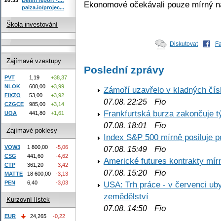
Ekonomové očekávali pouze mírný ná
paiza.io/projec...
Škola investování
Diskutovat
F
Zajímavé vzestupy
Poslední zprávy
PVT
1,19
+38,37
NLOK
600,00
+3,99
Zámoří uzavřelo v kladných č
FIXZO
53,00
+3,92
Fio
07.08. 22:25
CZGCE
985,00
+3,14
Frankfurtská burza zakončuje 
UQA
441,80
+1,61
Fio
07.08. 18:01
Zajímavé poklesy
Index S&P 500 mírně posiluje p
VOW3
1 800,00
-5,06
Fio
07.08. 15:49
CSG
441,60
-4,62
Americké futures kontrakty mírn
CTP
361,20
-3,42
Fio
07.08. 15:20
MATTE
18 600,00
-3,13
PEN
6,40
-3,03
USA: Trh práce - v červenci ub
zemědělství
Kurzovní lístek
Fio
07.08. 14:50
EUR
24,265
-0,22