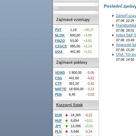
Poslední zpráv
Zámoří uzav
Zajímavé vzestupy
07.08. 22:25
Frankfurtsk
PVT
1,19
+38,37
07.08. 18:01
Index S&P 5
NLOK
600,00
+3,99
07.08. 15:49
FIXZO
53,00
+3,92
Americké fut
CZGCE
985,00
+3,14
07.08. 15:20
UQA
441,80
+1,61
USA: Trh prá
07.08. 14:50
Zajímavé poklesy
VOW3
1 800,00
-5,06
CSG
441,60
-4,62
CTP
361,20
-3,42
MATTE
18 600,00
-3,13
PEN
6,40
-3,03
Kurzovní lístek
EUR
24,265
-0,22
HUF
6,654
+0,01
JPY
13,286
+0,01
PLN
5,646
-0,24