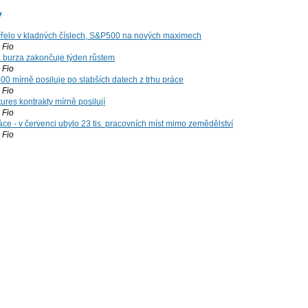
y
řelo v kladných číslech, S&P500 na nových maximech
Fio
á burza zakončuje týden růstem
Fio
00 mírně posiluje po slabších datech z trhu práce
Fio
ures kontrakty mírně posilují
Fio
ce - v červenci ubylo 23 tis. pracovních míst mimo zemědělství
Fio